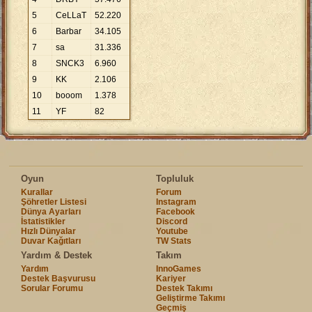
5
CeLLaT
52
.
220
6
Barbar
34
.
105
7
sa
31
.
336
8
SNCK3
6
.
960
9
KK
2
.
106
10
booom
1
.
378
11
YF
82
Oyun
Topluluk
Kurallar
Forum
Şöhretler Listesi
Instagram
Dünya Ayarları
Facebook
İstatistikler
Discord
Hızlı Dünyalar
Youtube
Duvar Kağıtları
TW Stats
Yardım & Destek
Takım
Yardım
InnoGames
Destek Başvurusu
Kariyer
Sorular Forumu
Destek Takımı
Geliştirme Takımı
Geçmiş