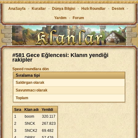
AnaSayfa
-
Kurallar
-
Dünya Bilgisi
-
Hızlı Roundlar
-
Destek
-
Yardım
-
Forum
#581 Gece Eğlencesi: Klanın yendiği
rakipler
Speed roundlara dön
Sıralama tipi
Saldırgan olarak
Savunmacı olarak
Toplam
Sıra
Klan adı
Yenildi
1
boom
320
.
117
2
SNCK
267
.
823
3
SNCK2
69
.
482
4
DRBY
57
.
476