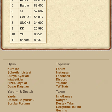
5
Barbar
83
.
405
6
sa
57
.
602
7
CeLLaT
56
.
817
8
SNCK3
34
.
609
9
KK
26
.
996
10
YF
8
.
952
11
booom
8
.
237
Oyun
Topluluk
Kurallar
Forum
Şöhretler Listesi
Instagram
Dünya Ayarları
Facebook
İstatistikler
Discord
Hızlı Dünyalar
Youtube
Duvar Kağıtları
TW Stats
Yardım & Destek
Takım
Yardım
InnoGames
Destek Başvurusu
Kariyer
Sorular Forumu
Destek Takımı
Geliştirme Takımı
Geçmiş