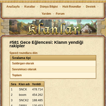
AnaSayfa
-
Kurallar
-
Dünya Bilgisi
-
Hızlı Roundlar
-
Destek
-
Yardım
-
Forum
#581 Gece Eğlencesi: Klanın yendiği
rakipler
Speed roundlara dön
Sıralama tipi
Saldırgan olarak
Savunmacı olarak
Toplam
Sıra
Klan adı
Yenildi
1
SNCK
478
.
714
2
boom
454
.
262
3
SNCK2
188
.
485
4
DRBY
120
.
453