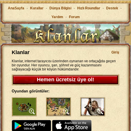
AnaSayfa
-
Kurallar
-
Dünya Bilgisi
-
Hızlı Roundlar
-
Destek
-
Yardım
-
Forum
Klanlar
Giriş
Klanlar, internet tarayıcısı üzerinden oynanan ve ortaçağda geçen
bir oyundur. Her oyuncu, şan, şöhret ve güç kazanmasını
sağlayacağı küçük bir köyün hükümdarıdır.
Hemen ücretsiz üye ol!
Oyundan görüntüler: