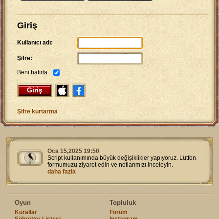
Giriş
Kullanıcı adı:
Şifre:
Beni hatırla
Giriş
Şifre kurtarma
Oca 15,2025 19:50
Script kullanımında büyük değişiklikler yapıyoruz. Lütfen
formumuzu ziyaret edin ve notlarımızı inceleyin.
daha fazla
Oyun
Topluluk
Kurallar
Forum