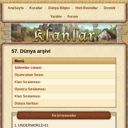
AnaSayfa
-
Kurallar
-
Dünya Bilgisi
-
Hızlı Roundlar
-
Destek
-
Yardım
-
Forum
57. Dünya arşivi
Menü
Şöhretler Listesi
Oyuncunun Sırası
Klan Sıralaması
Oyuncu Sıralaması
Klan Sıralaması
Dünya haritası
En iyi oyuncular
UNDERWORLD-61