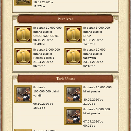
19.01.2020'de
11:57'de
Puan kralı
ilk olarak 10.000.000
ilk olarak 5.000.000
puana ulaştın
puana ulaştın
UNDERWORLD-61
ERCn
06.10.2020'de
07.08.2020'de
11:49'de
14:57'de
ilk olarak 1.000.000
ilk olarak 10.000
puana ulaştın
puana ulaştın
Herkes 1 Ben 1
tabeworn
21.04.2020'de
23.01.2020'de
06:59'de
02:43'de
Tarla Ustası
ilk olarak
ilk olarak 25.000.000
100.000.000 birimi
birimi yendin
yendin
30.05.2020'de
06.10.2020'de
21:00'de
15:24'de
ilk olarak 5.000.000
birimi yendin
07.04.2020'de
00:01'de