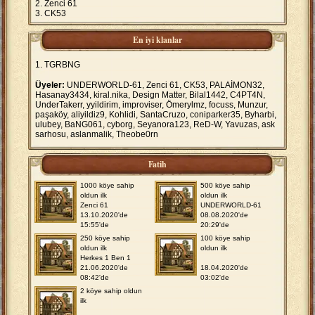
Zenci 61
CK53
En iyi klanlar
TGRBNG
Üyeler:
UNDERWORLD-61, Zenci 61, CK53, PALAİMON32,
Hasanay3434, kiral.nika, Design Matter, Bilal1442, C4PT4N,
UnderTakerr, yyildirim, improviser, Ömerylmz, focuss, Munzur,
paşaköy, aliyildiz9, Kohlidi, SantaCruzo, coniparker35, Byharbi,
ulubey, BaNG061, cyborg, Seyanora123, ReD-W, Yavuzas, ask
sarhosu, aslanmalik, Theobe0rn
Fatih
1000 köye sahip
500 köye sahip
oldun ilk
oldun ilk
Zenci 61
UNDERWORLD-61
13.10.2020'de
08.08.2020'de
15:55'de
20:29'de
250 köye sahip
100 köye sahip
oldun ilk
oldun ilk
Herkes 1 Ben 1
21.06.2020'de
18.04.2020'de
08:42'de
03:02'de
2 köye sahip oldun
ilk