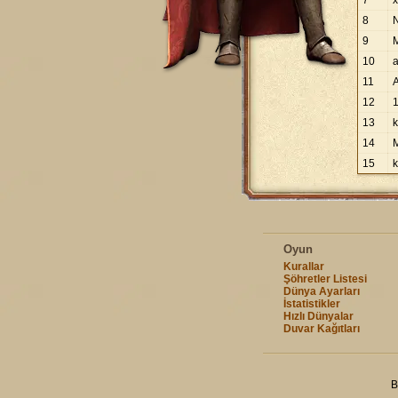
7
8
9
10
11
12
13
14
15
Oyun
Kurallar
Şöhretler Listesi
Dünya Ayarları
İstatistikler
Hızlı Dünyalar
Duvar Kağıtları
B