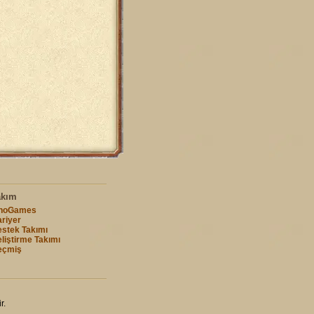
akım
nnoGames
riyer
stek Takımı
liştirme Takımı
eçmiş
r.