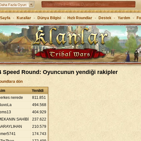
Tribal Wars 2 – Klasik Oyunun Devamı
Daha Fazla Oyun:
Forge of Empires – Stratejiyle çağları atla
Sayfa
-
Kurallar
-
Dünya Bilgisi
-
Hızlı Roundlar
-
Destek
-
Yardım
-
F
Grepolis – Antik Yunan’da krallığını kur
4 Speed Round: Oyuncunun yendiği rakipler
oundlara dön
sim
Yenildi
herkes nerede
811
.
851
NuvoLa
494
.
568
rems13
404
.
929
MEKANIN SAHİBİ
237
.
622
SARAYLIHAN
210
.
579
omer5741
174
.
743