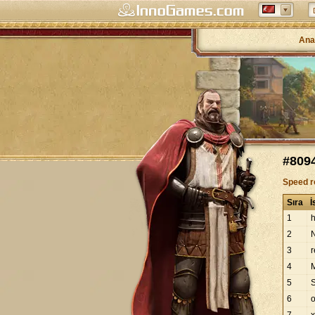
Ana
#809
Speed r
Sıra
İ
1
2
3
4
5
6