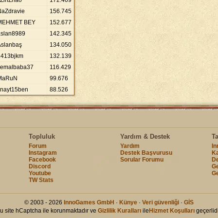
xZinZhao
172
.
409
NaZdravie
156
.
745
MEHMET BEY
152
.
677
aslan8989
142
.
345
Aslanbaş
134
.
050
1413bjkm
132
.
139
kemalbaba37
116
.
429
MaRuN
99
.
676
knayt15ben
88
.
526
Topluluk
Yardım & Destek
T
Forum
Yardım
I
Instagram
Destek Başvurusu
Ka
Facebook
Sorular Forumu
De
Discord
Ge
Youtube
G
TW Stats
© 2003 - 2026
InnoGames GmbH
·
Künye
·
Veri güvenliği
·
GİS
u site hCaptcha ile korunmaktadır ve
Gizlilik Kuralları
ile
Hizmet Koşulları
geçerlidi