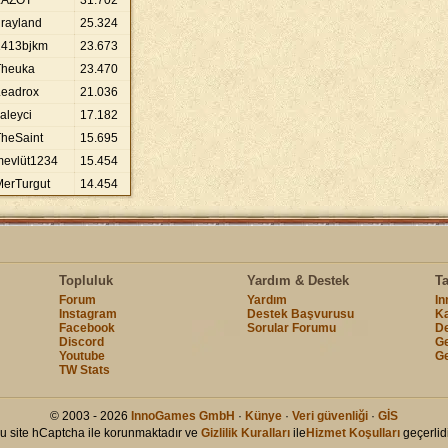
LAZOT
31
.
702
rayland
25
.
324
1413bjkm
23
.
673
Theuka
23
.
470
Leadrox
21
.
036
aleyci
17
.
182
TheSaint
15
.
695
mevlüt1234
15
.
454
MerTurgut
14
.
454
Topluluk
Yardım & Destek
T
Forum
Yardım
I
Instagram
Destek Başvurusu
Ka
Facebook
Sorular Forumu
De
Discord
Ge
Youtube
G
TW Stats
© 2003 - 2026
InnoGames GmbH
·
Künye
·
Veri güvenliği
·
GİS
u site hCaptcha ile korunmaktadır ve
Gizlilik Kuralları
ile
Hizmet Koşulları
geçerlidi