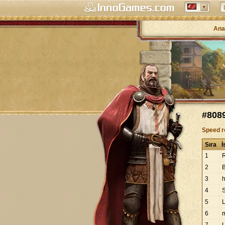
Ana
#808
Speed r
Sıra
İ
1
2
B
3
4
5
L
6