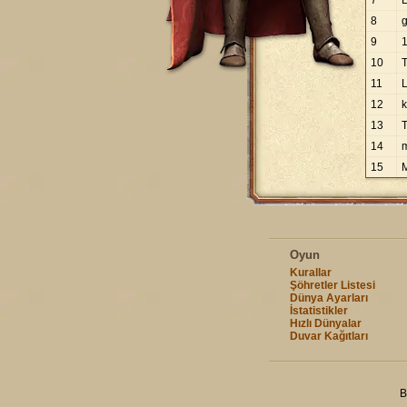
7
8
g
9
10
11
12
k
13
14
15
Oyun
Kurallar
Şöhretler Listesi
Dünya Ayarları
İstatistikler
Hızlı Dünyalar
Duvar Kağıtları
B