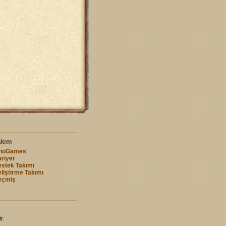
akım
nnoGames
riyer
stek Takımı
liştirme Takımı
eçmiş
r.