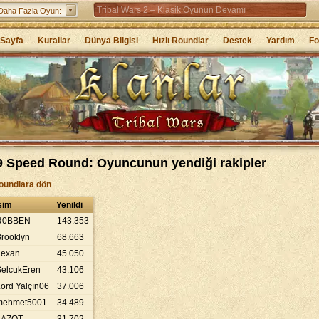
Tribal Wars 2 – Klasik Oyunun Devamı
Daha Fazla Oyun:
Forge of Empires – Stratejiyle çağları atla
Sayfa
-
Kurallar
-
Dünya Bilgisi
-
Hızlı Roundlar
-
Destek
-
Yardım
-
F
Grepolis – Antik Yunan’da krallığını kur
9 Speed Round: Oyuncunun yendiği rakipler
oundlara dön
sim
Yenildi
R0BBEN
143
.
353
rooklyn
68
.
663
hexan
45
.
050
SelcukEren
43
.
106
ord Yalçın06
37
.
006
mehmet5001
34
.
489