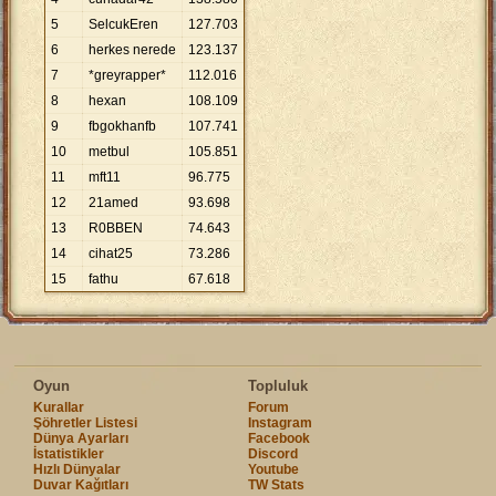
5
SelcukEren
127
.
703
6
herkes nerede
123
.
137
7
*greyrapper*
112
.
016
8
hexan
108
.
109
9
fbgokhanfb
107
.
741
10
metbul
105
.
851
11
mft11
96
.
775
12
21amed
93
.
698
13
R0BBEN
74
.
643
14
cihat25
73
.
286
15
fathu
67
.
618
Oyun
Topluluk
Kurallar
Forum
Şöhretler Listesi
Instagram
Dünya Ayarları
Facebook
İstatistikler
Discord
Hızlı Dünyalar
Youtube
Duvar Kağıtları
TW Stats