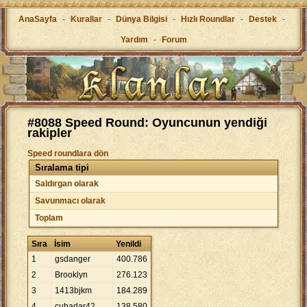
AnaSayfa
-
Kurallar
-
Dünya Bilgisi
-
Hızlı Roundlar
-
Destek
-
Yardım
-
Forum
#8088 Speed Round: Oyuncunun yendiği
rakipler
Speed roundlara dön
Sıralama tipi
Saldırgan olarak
Savunmacı olarak
Toplam
Sıra
İsim
Yenildi
1
gsdanger
400
.
786
2
Brooklyn
276
.
123
3
1413bjkm
184
.
289
4
cuhadar42
138
.
580