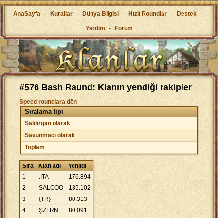
AnaSayfa
-
Kurallar
-
Dünya Bilgisi
-
Hızlı Roundlar
-
Destek
-
Yardım
-
Forum
#576 Bash Raund: Klanın yendiği rakipler
Speed roundlara dön
Sıralama tipi
Saldırgan olarak
Savunmacı olarak
Toplam
Sıra
Klan adı
Yenildi
1
.ITA
176
.
894
2
SALOOO
135
.
102
3
{TR}
80
.
313
4
ŞZFRN
80
.
091