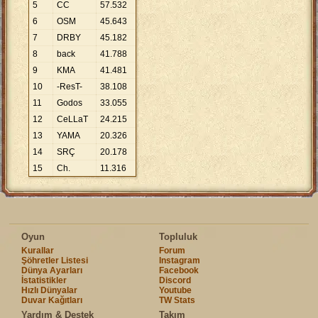
5
CC
57
.
532
6
OSM
45
.
643
7
DRBY
45
.
182
8
back
41
.
788
9
KMA
41
.
481
10
-ResT-
38
.
108
11
Godos
33
.
055
12
CeLLaT
24
.
215
13
YAMA
20
.
326
14
SRÇ
20
.
178
15
Ch.
11
.
316
Oyun
Topluluk
Kurallar
Forum
Şöhretler Listesi
Instagram
Dünya Ayarları
Facebook
İstatistikler
Discord
Hızlı Dünyalar
Youtube
Duvar Kağıtları
TW Stats
Yardım & Destek
Takım