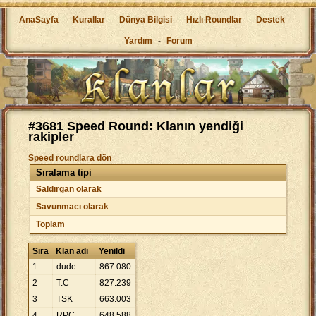
AnaSayfa
-
Kurallar
-
Dünya Bilgisi
-
Hızlı Roundlar
-
Destek
-
Yardım
-
Forum
#3681 Speed Round: Klanın yendiği
rakipler
Speed roundlara dön
Sıralama tipi
Saldırgan olarak
Savunmacı olarak
Toplam
Sıra
Klan adı
Yenildi
1
dude
867
.
080
2
T.C
827
.
239
3
TSK
663
.
003
4
RPC
648
.
588