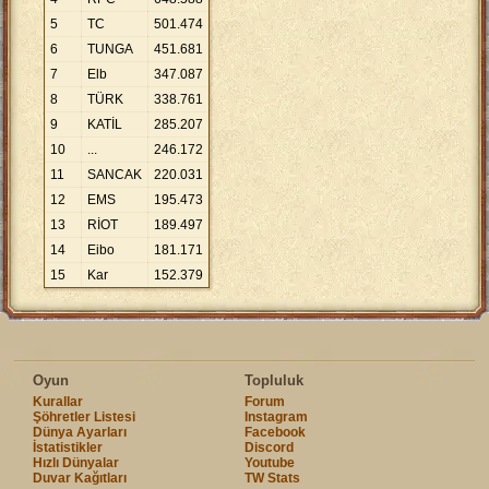
5
TC
501
.
474
6
TUNGA
451
.
681
7
Elb
347
.
087
8
TÜRK
338
.
761
9
KATİL
285
.
207
10
...
246
.
172
11
SANCAK
220
.
031
12
EMS
195
.
473
13
RİOT
189
.
497
14
Eibo
181
.
171
15
Kar
152
.
379
Oyun
Topluluk
Kurallar
Forum
Şöhretler Listesi
Instagram
Dünya Ayarları
Facebook
İstatistikler
Discord
Hızlı Dünyalar
Youtube
Duvar Kağıtları
TW Stats