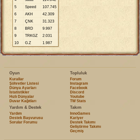
5
Speed
107
.
745
6
AKH
42
.
309
7
ÇNK
31
.
323
8
BRD
9
.
997
9
TRKGZ
2
.
031
10
G.Z
1
.
987
Oyun
Topluluk
Kurallar
Forum
Şöhretler Listesi
Instagram
Dünya Ayarları
Facebook
İstatistikler
Discord
Hızlı Dünyalar
Youtube
Duvar Kağıtları
TW Stats
Yardım & Destek
Takım
Yardım
InnoGames
Destek Başvurusu
Kariyer
Sorular Forumu
Destek Takımı
Geliştirme Takımı
Geçmiş