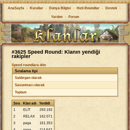
AnaSayfa
-
Kurallar
-
Dünya Bilgisi
-
Hızlı Roundlar
-
Destek
-
Yardım
-
Forum
#3625 Speed Round: Klanın yendiği
rakipler
Speed roundlara dön
Sıralama tipi
Saldırgan olarak
Savunmacı olarak
Toplam
Sıra
Klan adı
Yenildi
1
ELİT
293
.
192
2
RELAX
162
.
071
3
paşa
161
.
353
4
saaa
114
.
642