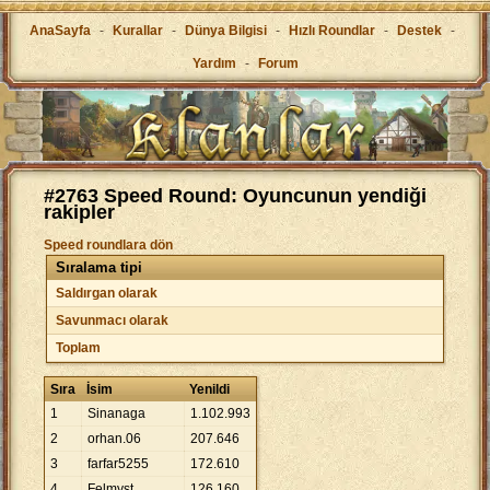
AnaSayfa
-
Kurallar
-
Dünya Bilgisi
-
Hızlı Roundlar
-
Destek
-
Yardım
-
Forum
#2763 Speed Round: Oyuncunun yendiği
rakipler
Speed roundlara dön
Sıralama tipi
Saldırgan olarak
Savunmacı olarak
Toplam
Sıra
İsim
Yenildi
1
Sinanaga
1
.
102
.
993
2
orhan.06
207
.
646
3
farfar5255
172
.
610
4
Felmyst.
126
.
160