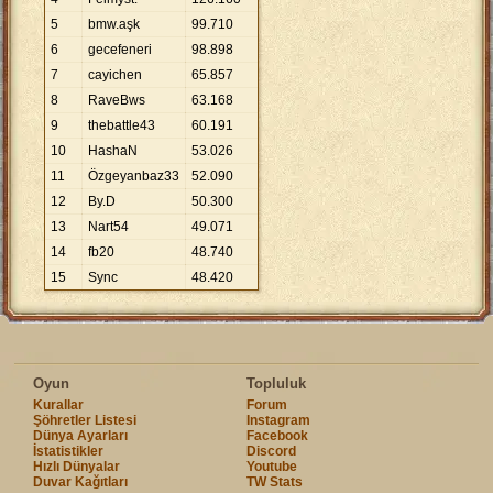
5
bmw.aşk
99
.
710
6
gecefeneri
98
.
898
7
cayichen
65
.
857
8
RaveBws
63
.
168
9
thebattle43
60
.
191
10
HashaN
53
.
026
11
Özgeyanbaz33
52
.
090
12
By.D
50
.
300
13
Nart54
49
.
071
14
fb20
48
.
740
15
Sync
48
.
420
Oyun
Topluluk
Kurallar
Forum
Şöhretler Listesi
Instagram
Dünya Ayarları
Facebook
İstatistikler
Discord
Hızlı Dünyalar
Youtube
Duvar Kağıtları
TW Stats