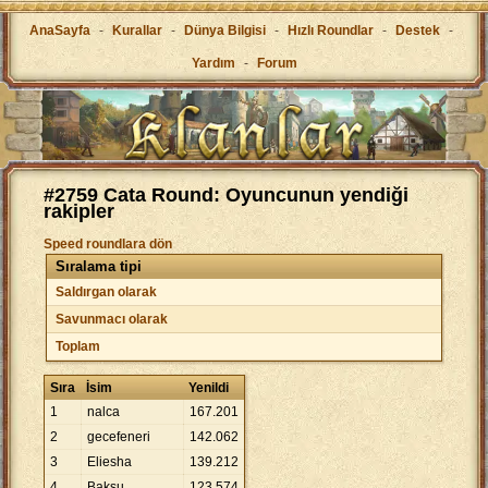
AnaSayfa
-
Kurallar
-
Dünya Bilgisi
-
Hızlı Roundlar
-
Destek
-
Yardım
-
Forum
#2759 Cata Round: Oyuncunun yendiği
rakipler
Speed roundlara dön
Sıralama tipi
Saldırgan olarak
Savunmacı olarak
Toplam
Sıra
İsim
Yenildi
1
nalca
167
.
201
2
gecefeneri
142
.
062
3
Eliesha
139
.
212
4
Baksu
123
.
574