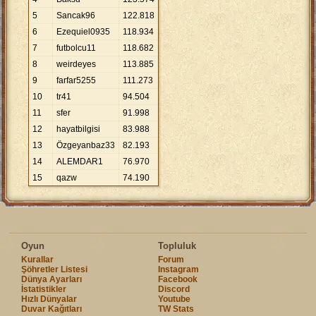
5
Sancak96
122
.
818
6
Ezequiel0935
118
.
934
7
futbolcu11
118
.
682
8
weirdeyes
113
.
885
9
farfar5255
111
.
273
10
tr41
94
.
504
11
sfer
91
.
998
12
hayatbilgisi
83
.
988
13
Özgeyanbaz33
82
.
193
14
ALEMDAR1
76
.
970
15
qazw
74
.
190
Oyun
Topluluk
Kurallar
Forum
Şöhretler Listesi
Instagram
Dünya Ayarları
Facebook
İstatistikler
Discord
Hızlı Dünyalar
Youtube
Duvar Kağıtları
TW Stats