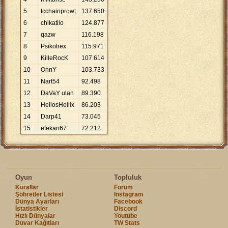
5
tcchainprowt
137
.
650
6
chikatilo
124
.
877
7
qazw
116
.
198
8
Psikotrex
115
.
971
9
KilleRocK
107
.
614
10
OnnY
103
.
733
11
Nart54
92
.
498
12
DaVaY ulan
89
.
390
13
HeliosHellix
86
.
203
14
Darp41
73
.
045
15
efekan67
72
.
212
Oyun
Topluluk
Kurallar
Forum
Şöhretler Listesi
Instagram
Dünya Ayarları
Facebook
İstatistikler
Discord
Hızlı Dünyalar
Youtube
Duvar Kağıtları
TW Stats