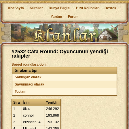
AnaSayfa
-
Kurallar
-
Dünya Bilgisi
-
Hızlı Roundlar
-
Destek
-
Yardım
-
Forum
#2532 Cata Round: Oyuncunun yendiği
rakipler
Speed roundlara dön
Sıralama tipi
Saldırgan olarak
Savunmacı olarak
Toplam
Sıra
İsim
Yenildi
1
0kuz
246
.
292
2
connor
193
.
868
3
erzincan34
153
.
132
4
Militarist.
143
.
250