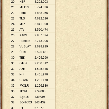
20
HZR
8
.
292
.
003
21
MFT13
5
.
794
.
836
22
Pprc
4
.
848
.
056
23
TLS
4
.
692
.
626
24
MLe
3
.
841
.
390
25
ATş
3
.
520
.
474
26
KA0S
2
.
957
.
324
27
Hanedn
2
.
773
.
206
28
VUSLAT
2
.
698
.
929
29
ÜLKE
2
.
526
.
481
30
TEK
2
.
495
.
290
31
G1Ce
2
.
260
.
812
32
AZR
1
.
525
.
845
33
lvnt
1
.
451
.
970
34
CİYAK
1
.
231
.
170
35
.WOLF.
1
.
156
.
330
36
TDWF
774
.
088
37
EŞK15
439
.
096
38
SONKRS
343
.
439
39
RT
67
.
377