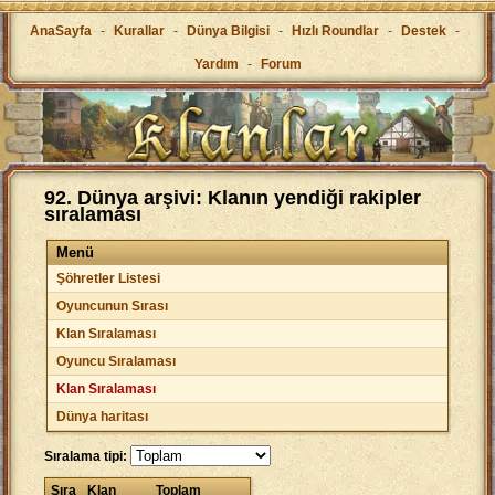
AnaSayfa
-
Kurallar
-
Dünya Bilgisi
-
Hızlı Roundlar
-
Destek
-
Yardım
-
Forum
92. Dünya arşivi: Klanın yendiği rakipler
sıralaması
Menü
Şöhretler Listesi
Oyuncunun Sırası
Klan Sıralaması
Oyuncu Sıralaması
Klan Sıralaması
Dünya haritası
Sıralama tipi:
Sıra
Klan
Toplam