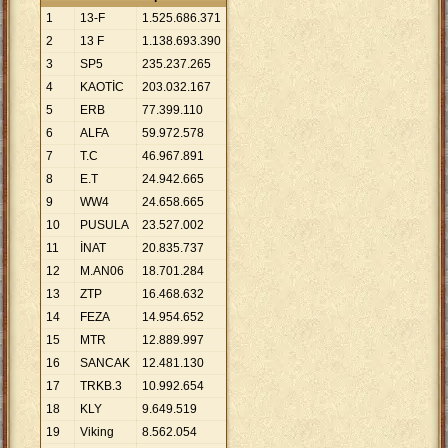
1
13-F
1
.
525
.
686
.
371
2
13 F
1
.
138
.
693
.
390
3
SP5
235
.
237
.
265
4
KAOTİC
203
.
032
.
167
5
ERB
77
.
399
.
110
6
ALFA
59
.
972
.
578
7
T.C
46
.
967
.
891
8
E.T
24
.
942
.
665
9
WW4
24
.
658
.
665
10
PUSULA
23
.
527
.
002
11
İNAT
20
.
835
.
737
12
M.AN06
18
.
701
.
284
13
ZTP
16
.
468
.
632
14
FEZA
14
.
954
.
652
15
MTR
12
.
889
.
997
16
SANCAK
12
.
481
.
130
17
TRKB.3
10
.
992
.
654
18
KLY
9
.
649
.
519
19
Viking
8
.
562
.
054