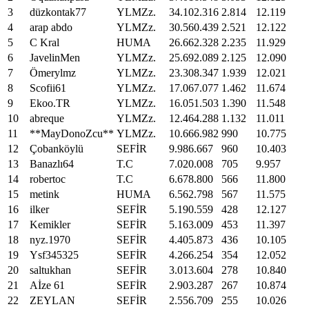
3
düzkontak77
YLMZz.
34
.
102
.
316
2
.
814
12
.
119
4
arap abdo
YLMZz.
30
.
560
.
439
2
.
521
12
.
122
5
C Kral
HUMA
26
.
662
.
328
2
.
235
11
.
929
6
JavelinMen
YLMZz.
25
.
692
.
089
2
.
125
12
.
090
7
Ömerylmz
YLMZz.
23
.
308
.
347
1
.
939
12
.
021
8
Scofii61
YLMZz.
17
.
067
.
077
1
.
462
11
.
674
9
Ekoo.TR
YLMZz.
16
.
051
.
503
1
.
390
11
.
548
10
abreque
YLMZz.
12
.
464
.
288
1
.
132
11
.
011
11
**MayDonoZcu**
YLMZz.
10
.
666
.
982
990
10
.
775
12
Çobanköylü
SEFİR
9
.
986
.
667
960
10
.
403
13
Banazlı64
T.C
7
.
020
.
008
705
9
.
957
14
robertoc
T.C
6
.
678
.
800
566
11
.
800
15
metink
HUMA
6
.
562
.
798
567
11
.
575
16
ilker
SEFİR
5
.
190
.
559
428
12
.
127
17
Kemikler
SEFİR
5
.
163
.
009
453
11
.
397
18
nyz.1970
SEFİR
4
.
405
.
873
436
10
.
105
19
Ysf345325
SEFİR
4
.
266
.
254
354
12
.
052
20
saltukhan
SEFİR
3
.
013
.
604
278
10
.
840
21
Aİze 61
SEFİR
2
.
903
.
287
267
10
.
874
22
ZEYLAN
SEFİR
2
.
556
.
709
255
10
.
026