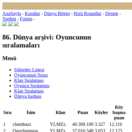
AnaSayfa
-
Kurallar
-
Dünya Bilgisi
-
Hızlı Roundlar
-
Destek
-
Yardım
-
Forum
-
86. Dünya arşivi: Oyuncunun
sıralamaları
Menü
Şöhretler Listesi
Oyuncunun Sırası
Klan Sıralaması
Oyuncu Sıralaması
Klan Sıralaması
Dünya haritası
Köy
Sıra
İsim
Klan
Puan
Köyler
başına
puan
1
chambazz
YLMZz.
40
.
309
.
100
3
.
327
12
.
116
2
Oquzhanpasa
YLMZz.
37
.
016
.
548
3
.
053
12
.
125