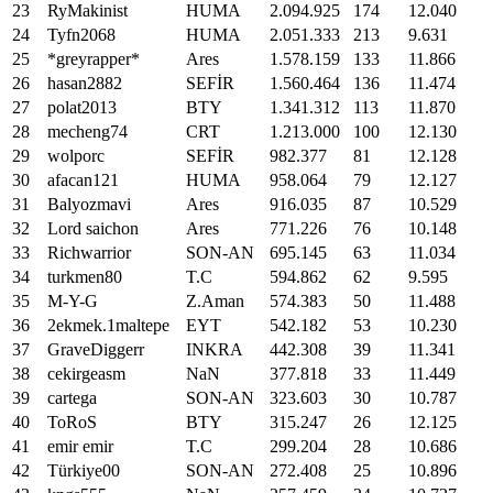
23
RyMakinist
HUMA
2
.
094
.
925
174
12
.
040
24
Tyfn2068
HUMA
2
.
051
.
333
213
9
.
631
25
*greyrapper*
Ares
1
.
578
.
159
133
11
.
866
26
hasan2882
SEFİR
1
.
560
.
464
136
11
.
474
27
polat2013
BTY
1
.
341
.
312
113
11
.
870
28
mecheng74
CRT
1
.
213
.
000
100
12
.
130
29
wolporc
SEFİR
982
.
377
81
12
.
128
30
afacan121
HUMA
958
.
064
79
12
.
127
31
Balyozmavi
Ares
916
.
035
87
10
.
529
32
Lord saichon
Ares
771
.
226
76
10
.
148
33
Richwarrior
SON-AN
695
.
145
63
11
.
034
34
turkmen80
T.C
594
.
862
62
9
.
595
35
M-Y-G
Z.Aman
574
.
383
50
11
.
488
36
2ekmek.1maltepe
EYT
542
.
182
53
10
.
230
37
GraveDiggerr
INKRA
442
.
308
39
11
.
341
38
cekirgeasm
NaN
377
.
818
33
11
.
449
39
cartega
SON-AN
323
.
603
30
10
.
787
40
ToRoS
BTY
315
.
247
26
12
.
125
41
emir emir
T.C
299
.
204
28
10
.
686
42
Türkiye00
SON-AN
272
.
408
25
10
.
896