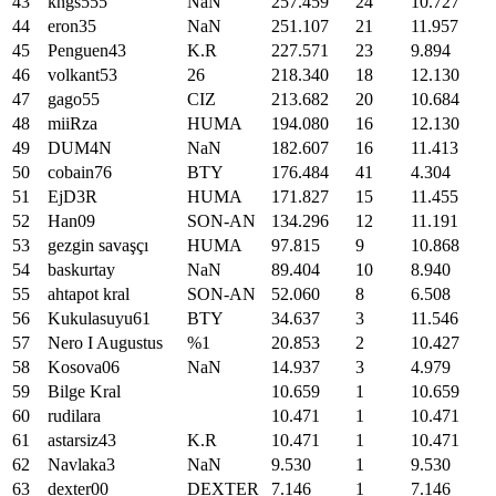
43
kngs555
NaN
257
.
459
24
10
.
727
44
eron35
NaN
251
.
107
21
11
.
957
45
Penguen43
K.R
227
.
571
23
9
.
894
46
volkant53
26
218
.
340
18
12
.
130
47
gago55
CIZ
213
.
682
20
10
.
684
48
miiRza
HUMA
194
.
080
16
12
.
130
49
DUM4N
NaN
182
.
607
16
11
.
413
50
cobain76
BTY
176
.
484
41
4
.
304
51
EjD3R
HUMA
171
.
827
15
11
.
455
52
Han09
SON-AN
134
.
296
12
11
.
191
53
gezgin savaşçı
HUMA
97
.
815
9
10
.
868
54
baskurtay
NaN
89
.
404
10
8
.
940
55
ahtapot kral
SON-AN
52
.
060
8
6
.
508
56
Kukulasuyu61
BTY
34
.
637
3
11
.
546
57
Nero I Augustus
%1
20
.
853
2
10
.
427
58
Kosova06
NaN
14
.
937
3
4
.
979
59
Bilge Kral
10
.
659
1
10
.
659
60
rudilara
10
.
471
1
10
.
471
61
astarsiz43
K.R
10
.
471
1
10
.
471
62
Navlaka3
NaN
9
.
530
1
9
.
530
63
dexter00
DEXTER
7
.
146
1
7
.
146