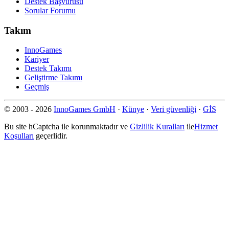
Destek Başvurusu
Sorular Forumu
Takım
InnoGames
Kariyer
Destek Takımı
Geliştirme Takımı
Geçmiş
© 2003 - 2026
InnoGames GmbH
·
Künye
·
Veri güvenliği
·
GİS
Bu site hCaptcha ile korunmaktadır ve
Gizlilik Kuralları
ile
Hizmet
Koşulları
geçerlidir.