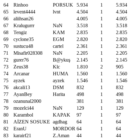
64
Rinhoo
PORSUK
5
.
934
1
5
.
934
65
levent4444
lvnt
4
.
504
1
4
.
504
66
aliihsan26
4
.
005
1
4
.
005
67
Kralugurrr
NaN
3
.
518
1
3
.
518
68
Tengiz
KAM
2
.
835
1
2
.
835
69
cyclone35
EGM
2
.
820
1
2
.
820
70
sustucu48
cartel
2
.
361
1
2
.
361
71
Misafir028308
NaN
2
.
205
1
2
.
205
72
gurer76
B@ykuş
2
.
145
1
2
.
145
73
Zeus38
Klc
1
.
810
2
905
74
Arcanar
HUMA
1
.
560
1
1
.
560
75
ayzek
ayzek
1
.
546
1
1
.
546
76
akcali13
DSM
832
1
832
77
AyanBey
Harita
498
1
498
78
ozanunal2000
381
1
381
79
mozelci44
NaN
129
1
129
80
Karambol
KAPAK
97
1
97
81
AİZEN SOSUKE
agdhag
64
1
64
82
EranU
MORDOR
64
1
64
83
karairf21
Z.Aman
44
1
44