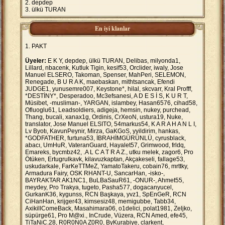
depdep
ülkü TURAN
En iyi klanlar
PAKT
Üyeler:
E K Y, depdep, ülkü TURAN, Delibas, milyonda1,
Lillard, nbacenk, Kutluk Tigin, kesif53, Orclider, iwaly, Jose
Manuel ELSERO, Takoman, Spenser, MahPeri, SELEMON,
Renegade, B U R A K, maebaskan, mithtsancak, Efendi
JUDGE1, yunusemre007, Keystone*, hilal, skcvarr, Kral Profff,
*DESTİNY*, Desperadoo, Mc3efsanesi, A D E S İ S, K U R T,
Müsibet, -musliman-, YARGAN, islambey, Hasan6576, cihad58,
Ofluoglu61, Leadsoldiers, adigeja, hemsin, nukey, purchead,
Thang, bucali, xanax1g, Ordinis, CrXeoN, ustura19, Nuke,
translator, Jose Manuel ELSITO, 54markus54, K A R A H A N L I,
Lv Byotı, KavunPeynir, Mirza, GaKGoS, yyildirim, hankas,
*GODFATHER, furtuna53, İBRAHİMGÜRÜNLÜ, cyrusblack,
abacı, UmHuR, VateranGuard, Hayalet57, Grimwood, frldq,
Emareks, bycmbz42, .A L C A T R A Z., utku melek, zagor6, Pro
Ötüken, Ertugrulkavk, kilavuzkaptan, Akçakeseli, fallage53,
uskudarkale, FarKeTTMeZ, YamatoTakeru, cobain76, mrttky,
Armadura Fairy, OSK RHANT-U, SancarHan, -isko-,
BAYRAKTAR AK1NC1, BuLBaSauR61, -ONUR-, Ahmet55,
meydey, Pro Trakya, tugeto, Pasha577, dogacanyucel,
GurkanK36, kygunss, RCN Başkaya, yvz1, SpEnGeR, RCN
CiHanHan, krijger43, kimsesiz48, memigubbe, Tabb34,
AxikillComeBack, Masahimara06, o1delici, polat1981, Zeljko,
süpürge61, Pro M@xi., InCrude, Vüzera, RCN Amed, efe45,
TiTaNiC.28, R0R0N0A Z0R0, ByKurabiye, clarkent,