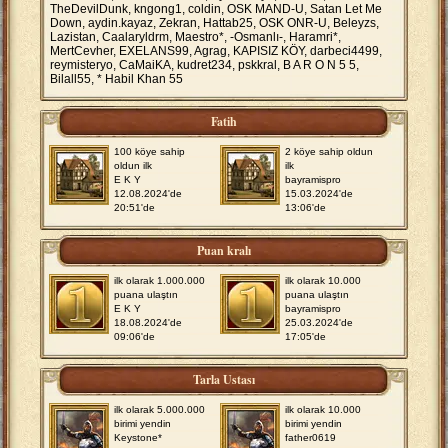
TheDevilDunk, kngong1, coldin, OSK MAND-U, Satan Let Me
Down, aydin.kayaz, Zekran, Hattab25, OSK ONR-U, Beleyzs,
Lazistan, Caalaryldrm, Maestro*, -Osmanlı-, Haramri*,
MertCevher, EXELANS99, Agrag, KAPISIZ KÖY, darbeci4499,
reymisteryo, CaMaiKA, kudret234, pskkral, B A R O N 5 5,
Bilall55, * Habil Khan 55
Fatih
100 köye sahip
2 köye sahip oldun
oldun ilk
ilk
E K Y
bayramispro
12.08.2024'de
15.03.2024'de
20:51'de
13:06'de
Puan kralı
ilk olarak 1.000.000
ilk olarak 10.000
puana ulaştın
puana ulaştın
E K Y
bayramispro
18.08.2024'de
25.03.2024'de
09:06'de
17:05'de
Tarla Ustası
ilk olarak 5.000.000
ilk olarak 10.000
birimi yendin
birimi yendin
Keystone*
father0619