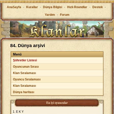
AnaSayfa
-
Kurallar
-
Dünya Bilgisi
-
Hızlı Roundlar
-
Destek
-
Yardım
-
Forum
84. Dünya arşivi
Menü
Şöhretler Listesi
Oyuncunun Sırası
Klan Sıralaması
Oyuncu Sıralaması
Klan Sıralaması
Dünya haritası
En iyi oyuncular
E K Y