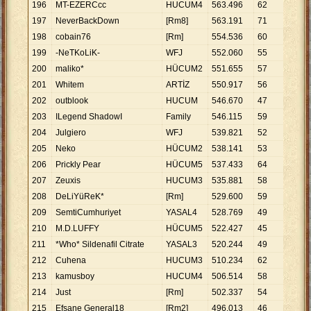
196
MT-EZERCcc
HUCUM4
563
.
496
62
9
.
08
197
NeverBackDown
[Rm8]
563
.
191
71
7
.
93
198
cobain76
[Rm]
554
.
536
60
9
.
24
199
-NeTKoLiK-
WFJ
552
.
060
55
10
.
0
200
maliko*
HÜCUM2
551
.
655
57
9
.
67
201
Whitem
ARTİZ
550
.
917
56
9
.
83
202
outblook
HUCUM
546
.
670
47
11
.
6
203
ILegend ShadowI
Family
546
.
115
59
9
.
25
204
Julgiero
WFJ
539
.
821
52
10
.
3
205
Neko
HÜCUM2
538
.
141
53
10
.
1
206
Prickly Pear
HÜCUM5
537
.
433
64
8
.
39
207
Zeuxis
HUCUM3
535
.
881
58
9
.
23
208
DeLiYüReK*
[Rm]
529
.
600
59
8
.
97
209
SemtiCumhuriyet
YASAL4
528
.
769
49
10
.
7
210
M.D.LUFFY
HÜCUM5
522
.
427
45
11
.
6
211
*Who* Sildenafil Citrate
YASAL3
520
.
244
49
10
.
6
212
Cuhena
HUCUM3
510
.
234
62
8
.
23
213
kamusboy
HUCUM4
506
.
514
58
8
.
73
214
Just
[Rm]
502
.
337
54
9
.
30
215
Efsane General18
[Rm2]
496
.
013
46
10
.
7