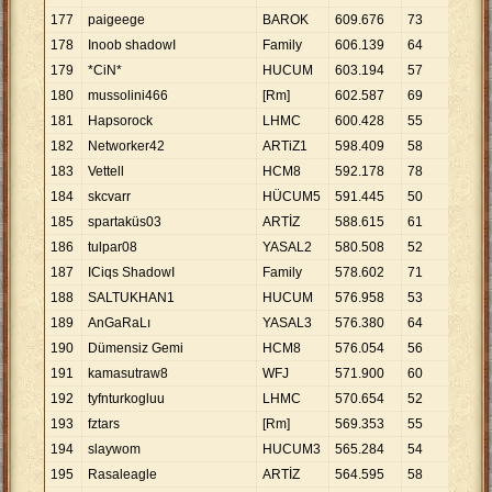
177
paigeege
BAROK
609
.
676
73
8
.
35
178
Inoob shadowI
Family
606
.
139
64
9
.
47
179
*CiN*
HUCUM
603
.
194
57
10
.
5
180
mussolini466
[Rm]
602
.
587
69
8
.
73
181
Hapsorock
LHMC
600
.
428
55
10
.
9
182
Networker42
ARTiZ1
598
.
409
58
10
.
3
183
Vettell
HCM8
592
.
178
78
7
.
59
184
skcvarr
HÜCUM5
591
.
445
50
11
.
8
185
spartaküs03
ARTİZ
588
.
615
61
9
.
64
186
tulpar08
YASAL2
580
.
508
52
11
.
1
187
ICiqs ShadowI
Family
578
.
602
71
8
.
14
188
SALTUKHAN1
HUCUM
576
.
958
53
10
.
8
189
AnGaRaLı
YASAL3
576
.
380
64
9
.
00
190
Dümensiz Gemi
HCM8
576
.
054
56
10
.
2
191
kamasutraw8
WFJ
571
.
900
60
9
.
53
192
tyfnturkogluu
LHMC
570
.
654
52
10
.
9
193
fztars
[Rm]
569
.
353
55
10
.
3
194
slaywom
HUCUM3
565
.
284
54
10
.
4
195
Rasaleagle
ARTİZ
564
.
595
58
9
.
73