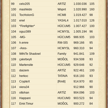
99
celo205
ARTİZ
1
.
030
.
036
105
9
.
81
100
mashkido
Wspnt
1
.
020
.
990
160
6
.
38
101
TocHolonG
HCM8
1
.
019
.
427
98
10
.
4
102
erwl
YASAL4
1
.
017
.
010
126
8
.
07
103
*Firefighter*
HÜCUM5
1
.
007
.
427
100
10
.
0
104
oguz389
HCMYSL
1
.
005
.
194
96
10
.
4
105
-MG-
HÜCUM5
986
.
935
103
9
.
58
106
h.emre
RM-SİS
969
.
166
95
10
.
2
107
-Ares-
HCMYSL
960
.
310
94
10
.
2
108
IWhiTe ShadowI
Family
941
.
841
109
8
.
64
109
çakırbeyli
MOĞOL
934
.
508
93
10
.
0
110
Martensite
HÜCUM5
929
.
646
92
10
.
1
111
daizem
ARTİZ
922
.
461
100
9
.
22
112
herkoc
TATAVA
916
.
193
93
9
.
85
113
CrypteX
[Rm8]
914
.
970
80
11
.
4
114
viera34
912
.
966
90
10
.
1
115
ottohan
ARTİZ
904
.
096
103
8
.
77
116
Happani
HUCUM3
903
.
523
94
9
.
61
117
Emir.Timur
MOĞOL
900
.
272
84
10
.
7