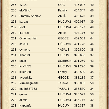
255
ezezel
GCC
415
.
037
40
10
.
3
256
eL-Nino*
Family
414
.
347
46
9
.
00
257
*Tommy Shelby*
ARTİZ
409
.
675
39
10
.
5
258
karoas
HÜCUM2
409
.
037
39
10
.
4
259
Prof
HUCUM4
406
.
177
49
8
.
28
260
ILoRDI
ARTİZ
403
.
176
40
10
.
0
261
Ömer muhtar
GECCE
402
.
509
44
9
.
14
262
sel311
HÜCUM5
401
.
778
46
8
.
73
263
eymens
YASAL4
399
.
850
38
10
.
5
264
Khan23
HUCUM
396
.
656
37
10
.
7
265
basir
Ş@RBQN
391
.
259
43
9
.
09
266
KraToSS
HÜCUM5
391
.
226
39
10
.
0
267
killer388
Family
389
.
530
45
8
.
65
268
ayberk31
GECCE
388
.
189
37
10
.
4
269
Yirmibeşmartlı
TATAVA
388
.
085
58
6
.
69
270
metin637363
YASAL4
386
.
580
34
11
.
3
271
qewo
HUCUM4
386
.
573
50
7
.
73
272
alimis
HUCUM4
385
.
746
42
9
.
18
273
Kaptanfe
HUCUM
385
.
317
38
10
.
1