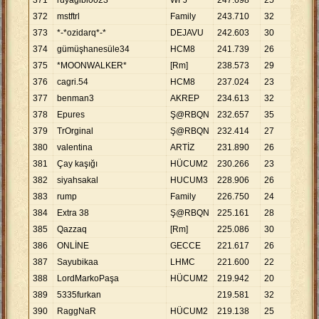
371
ruyagibi0023
WFJ
247
.
698
25
9
.
90
372
mstftrl
Family
243
.
710
32
7
.
61
373
*-*ozidarq*-*
DEJAVU
242
.
603
30
8
.
08
374
gümüşhanesüle34
HCM8
241
.
739
26
9
.
29
375
*MOONWALKER*
[Rm]
238
.
573
29
8
.
22
376
cagri.54
HCM8
237
.
024
23
10
.
3
377
benman3
AKREP
234
.
613
32
7
.
33
378
Epures
Ş@RBQN
232
.
657
35
6
.
64
379
TrOrginal
Ş@RBQN
232
.
414
27
8
.
60
380
valentina
ARTİZ
231
.
890
26
8
.
91
381
Çay kaşığı
HÜCUM2
230
.
266
23
10
.
0
382
siyahsakal
HUCUM3
228
.
906
26
8
.
80
383
rump
Family
226
.
750
24
9
.
44
384
Extra 38
Ş@RBQN
225
.
161
28
8
.
04
385
Qazzaq
[Rm]
225
.
086
30
7
.
50
386
ONLİNE
GECCE
221
.
617
26
8
.
52
387
Sayubikaa
LHMC
221
.
600
22
10
.
0
388
LordMarkoPaşa
HÜCUM2
219
.
942
20
10
.
9
389
5335furkan
219
.
581
32
6
.
86
390
RaggNaR
HÜCUM2
219
.
138
25
8
.
76