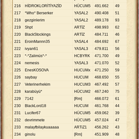
216
HİDROKLORİTİYAZİD
HÜCUM5
491
.
662
49
10
.
0
217
*Who* Berserker
YASAL2
490
.
408
51
9
.
61
218
gezginlerim
YASAL2
489
.
178
93
5
.
26
219
Shpt
ARTİZ
498
.
993
62
8
.
04
220
BlackStockings
ARTİZ
484
.
711
46
10
.
5
221
EroinMannn35
YASAL4
484
.
692
67
7
.
23
222
ivyan61
YASAL3
479
.
811
56
8
.
56
223
*-*Zalimüs*-*
HCBYRK
471
.
700
49
9
.
62
224
nemesis
YASAL3
471
.
070
52
9
.
05
225
EnesKOSOVA
HUCUMx
471
.
250
59
7
.
98
226
saybay
HUCUM
468
.
650
55
8
.
52
227
Veterinerhekim
HUCUM3
467
.
492
57
8
.
20
228
karabüyü*
HÜCUM2
467
.
240
75
6
.
23
229
7142
[Rm]
466
.
072
61
7
.
64
230
BlackLord18
HUCUM
461
.
768
44
10
.
4
231
Lucifer67
HÜCUM5
459
.
062
39
11
.
7
232
devrimmete
HÜCUM5
457
.
024
47
9
.
72
233
malayfbilaykuaaaaa
ARTiZ1
456
.
262
43
10
.
6
234
ginolu
[Rm]
451
.
909
48
9
.
41