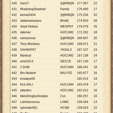
430
han27
Ş@RBQN
177
.
367
22
8
.
06
431
IRadiologShadowI
Family
176
.
400
17
10
.
3
432
kemal3434
Ş@RBQN
175
.
254
32
5
.
47
433
xtatarramazanx
[Rm8]
174
.
933
28
6
.
24
434
Seyit-Onbasi
WESPNT
174
.
079
35
4
.
97
435
laterner
HÜCUM2
172
.
292
18
9
.
57
436
ramazonas
Ş@RBQN
169
.
607
20
8
.
48
437
Tony Montana
HUCUM3
168
.
071
21
8
.
00
438
SAHMAT67
YASAL3
167
.
157
24
6
.
96
439
Mystical
HÜCUM2
167
.
138
24
6
.
96
440
emir2014
GECCE
167
.
130
17
9
.
83
441
2 DAM
HUCUM4
166
.
441
18
9
.
24
442
Bro Mutank
BALYOZ
165
.
877
16
10
.
3
443
ensakyz05
165
.
414
19
8
.
70
444
KULAKLI
HUCUM4
163
.
479
17
9
.
61
445
atlanticc
HÜCUM2
162
.
012
16
10
.
1
446
MeloDrogbaSnejder
Cvs
160
.
257
16
10
.
0
447
Lahmacuncuu
LHMC
159
.
344
13
12
.
2
448
sylvester061
HCM8
159
.
023
22
7
.
22