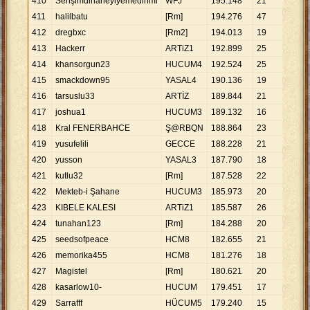
410
Senşimdinaneyiyemedinmi
WFJ
195
.
148
21
9
.
29
411
halilbatu
[Rm]
194
.
276
47
4
.
13
412
dregbxc
[Rm2]
194
.
013
19
10
.
2
413
Hackerr
ARTiZ1
192
.
899
25
7
.
71
414
khansorgun23
HUCUM4
192
.
524
25
7
.
70
415
smackdown95
YASAL4
190
.
136
19
10
.
0
416
tarsuslu33
ARTİZ
189
.
844
21
9
.
04
417
joshua1
HUCUM3
189
.
132
16
11
.
8
418
Kral FENERBAHCE
Ş@RBQN
188
.
864
23
8
.
21
419
yusufelili
GECCE
188
.
228
21
8
.
96
420
yusson
YASAL3
187
.
790
18
10
.
4
421
kutlu32
[Rm]
187
.
528
22
8
.
52
422
Mekteb-i Şahane
HUCUM3
185
.
973
20
9
.
29
423
KIBELE KALESI
ARTiZ1
185
.
587
26
7
.
13
424
tunahan123
[Rm]
184
.
288
20
9
.
21
425
seedsofpeace
HCM8
182
.
655
21
8
.
69
426
memorika455
HCM8
181
.
276
18
10
.
0
427
Magistel
[Rm]
180
.
621
20
9
.
03
428
kasarlow10-
HUCUM
179
.
451
17
10
.
5
429
Sarrafff
HÜCUM5
179
.
240
15
11
.
9