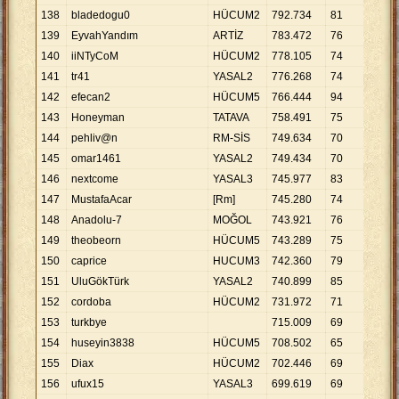
138
bladedogu0
HÜCUM2
792
.
734
81
9
.
78
139
EyvahYandım
ARTİZ
783
.
472
76
10
.
3
140
iiNTyCoM
HÜCUM2
778
.
105
74
10
.
5
141
tr41
YASAL2
776
.
268
74
10
.
4
142
efecan2
HÜCUM5
766
.
444
94
8
.
15
143
Honeyman
TATAVA
758
.
491
75
10
.
1
144
pehliv@n
RM-SİS
749
.
634
70
10
.
7
145
omar1461
YASAL2
749
.
434
70
10
.
7
146
nextcome
YASAL3
745
.
977
83
8
.
98
147
MustafaAcar
[Rm]
745
.
280
74
10
.
0
148
Anadolu-7
MOĞOL
743
.
921
76
9
.
78
149
theobeorn
HÜCUM5
743
.
289
75
9
.
91
150
caprice
HUCUM3
742
.
360
79
9
.
39
151
UluGökTürk
YASAL2
740
.
899
85
8
.
71
152
cordoba
HÜCUM2
731
.
972
71
10
.
3
153
turkbye
715
.
009
69
10
.
3
154
huseyin3838
HÜCUM5
708
.
502
65
10
.
9
155
Diax
HÜCUM2
702
.
446
69
10
.
1
156
ufux15
YASAL3
699
.
619
69
10
.
1