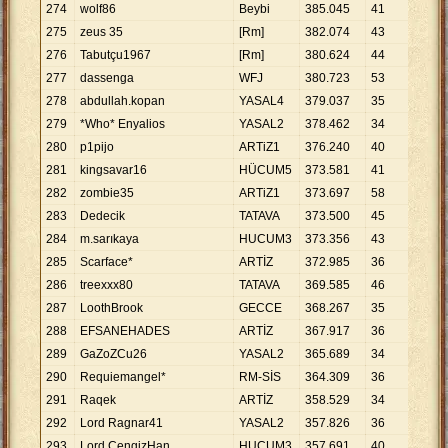
274
wolf86
Beybi
385
.
045
41
9
.
39
275
zeus 35
[Rm]
382
.
074
43
8
.
88
276
Tabutçu1967
[Rm]
380
.
624
44
8
.
65
277
dassenga
WFJ
380
.
723
53
7
.
18
278
abdullah.kopan
YASAL4
379
.
037
35
10
.
8
279
*Who* Enyalios
YASAL2
378
.
462
34
11
.
1
280
p1pijo
ARTiZ1
376
.
240
40
9
.
40
281
kingsavar16
HÜCUM5
373
.
581
41
9
.
11
282
zombie35
ARTiZ1
373
.
697
58
6
.
44
283
Dedecik
TATAVA
373
.
500
45
8
.
30
284
m.sarıkaya
HUCUM3
373
.
356
43
8
.
68
285
Scarface*
ARTİZ
372
.
985
36
10
.
3
286
treexxx80
TATAVA
369
.
585
46
8
.
03
287
LoothBrook
GECCE
368
.
267
35
10
.
5
288
EFSANEHADES
ARTİZ
367
.
917
36
10
.
2
289
GaZoZCu26
YASAL2
365
.
689
34
10
.
7
290
Requiemangel*
RM-SİS
364
.
309
36
10
.
1
291
Raqek
ARTİZ
358
.
529
34
10
.
5
292
Lord Ragnar41
YASAL2
357
.
826
36
9
.
94
293
Lord CengizHan
HUCUM3
357
.
691
40
8
.
94