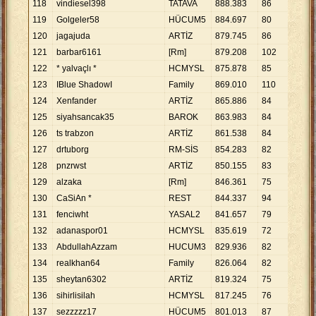
118
vindiesel398
TATAVA
888
.
383
86
10
.
3
119
Golgeler58
HÜCUM5
884
.
697
80
11
.
0
120
jagajuda
ARTİZ
879
.
745
86
10
.
2
121
barbar6161
[Rm]
879
.
208
102
8
.
62
122
* yalvaçlı *
HCMYSL
875
.
878
85
10
.
3
123
IBlue ShadowI
Family
869
.
010
110
7
.
90
124
Xenfander
ARTİZ
865
.
886
84
10
.
3
125
siyahsancak35
BAROK
863
.
983
84
10
.
2
126
ts trabzon
ARTİZ
861
.
538
84
10
.
2
127
drtuborg
RM-SİS
854
.
283
82
10
.
4
128
pnzrwst
ARTİZ
850
.
155
83
10
.
2
129
alzaka
[Rm]
846
.
361
75
11
.
2
130
CaSiAn *
REST
844
.
337
94
8
.
98
131
fenciwht
YASAL2
841
.
657
79
10
.
6
132
adanaspor01
HCMYSL
835
.
619
72
11
.
6
133
AbdullahAzzam
HUCUM3
829
.
936
82
10
.
1
134
realkhan64
Family
826
.
064
82
10
.
0
135
sheytan6302
ARTİZ
819
.
324
75
10
.
9
136
sihirlisilah
HCMYSL
817
.
245
76
10
.
7
137
sezzzzz17
HÜCUM5
801
.
013
87
9
.
20