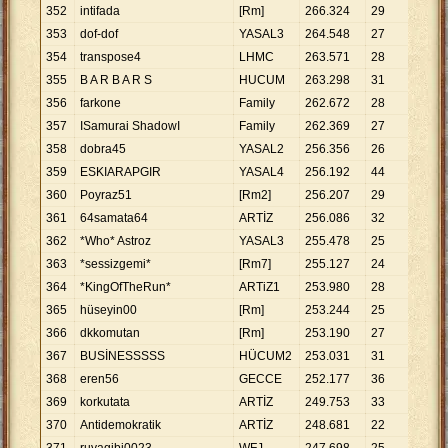
352
intifada
[Rm]
266
.
324
29
9
.
18
353
dof-dof
YASAL3
264
.
548
27
9
.
79
354
transpose4
LHMC
263
.
571
28
9
.
41
355
B A R B A R S
HUCUM
263
.
298
31
8
.
49
356
farkone
Family
262
.
672
28
9
.
38
357
ISamurai ShadowI
Family
262
.
369
27
9
.
71
358
dobra45
YASAL2
256
.
356
26
9
.
86
359
ESKIARAPGIR
YASAL4
256
.
192
44
5
.
82
360
Poyraz51
[Rm2]
256
.
207
29
8
.
83
361
64samata64
ARTİZ
256
.
086
32
8
.
00
362
*Who* Astroz
YASAL3
255
.
478
25
10
.
2
363
*sessizgemi*
[Rm7]
255
.
127
24
10
.
6
364
*KingOfTheRun*
ARTiZ1
253
.
980
28
9
.
07
365
hüseyin00
[Rm]
253
.
244
25
10
.
1
366
dkkomutan
[Rm]
253
.
190
27
9
.
37
367
BUSİNESSSSS
HÜCUM2
253
.
031
31
8
.
16
368
eren56
GECCE
252
.
177
36
7
.
00
369
korkutata
ARTİZ
249
.
753
33
7
.
56
370
Antidemokratik
ARTİZ
248
.
681
22
11
.
3