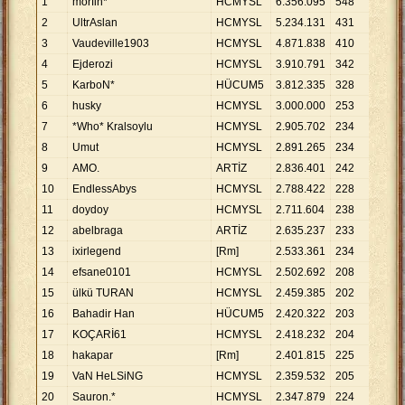
1
morfin*
HCMYSL
6
.
356
.
095
548
11
.
5
2
UltrAslan
HCMYSL
5
.
234
.
131
431
12
.
1
3
Vaudeville1903
HCMYSL
4
.
871
.
838
410
11
.
8
4
Ejderozi
HCMYSL
3
.
910
.
791
342
11
.
4
5
KarboN*
HÜCUM5
3
.
812
.
335
328
11
.
6
6
husky
HCMYSL
3
.
000
.
000
253
11
.
8
7
*Who* Kralsoylu
HCMYSL
2
.
905
.
702
234
12
.
4
8
Umut
HCMYSL
2
.
891
.
265
234
12
.
3
9
AMO.
ARTİZ
2
.
836
.
401
242
11
.
7
10
EndlessAbys
HCMYSL
2
.
788
.
422
228
12
.
2
11
doydoy
HCMYSL
2
.
711
.
604
238
11
.
3
12
abelbraga
ARTİZ
2
.
635
.
237
233
11
.
3
13
ixirlegend
[Rm]
2
.
533
.
361
234
10
.
8
14
efsane0101
HCMYSL
2
.
502
.
692
208
12
.
0
15
ülkü TURAN
HCMYSL
2
.
459
.
385
202
12
.
1
16
Bahadir Han
HÜCUM5
2
.
420
.
322
203
11
.
9
17
KOÇARİ61
HCMYSL
2
.
418
.
232
204
11
.
8
18
hakapar
[Rm]
2
.
401
.
815
225
10
.
6
19
VaN HeLSiNG
HCMYSL
2
.
359
.
532
205
11
.
5
20
Sauron.*
HCMYSL
2
.
347
.
879
224
10
.
4