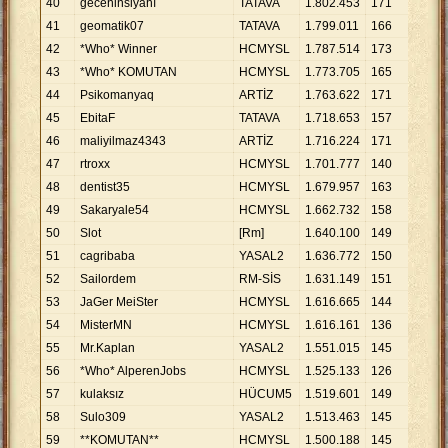
40
geceninsiyahı
TATAVA
1
.
802
.
453
171
10
.
5
41
geomatik07
TATAVA
1
.
799
.
011
166
10
.
8
42
*Who* Winner
HCMYSL
1
.
787
.
514
173
10
.
3
43
*Who* KOMUTAN
HCMYSL
1
.
773
.
705
165
10
.
7
44
Psikomanyaq
ARTİZ
1
.
763
.
622
171
10
.
3
45
EbitaF
TATAVA
1
.
718
.
653
157
10
.
9
46
maliyilmaz4343
ARTİZ
1
.
716
.
224
171
10
.
0
47
rtroxx
HCMYSL
1
.
701
.
777
140
12
.
1
48
dentist35
HCMYSL
1
.
679
.
957
163
10
.
3
49
Sakaryale54
HCMYSL
1
.
662
.
732
158
10
.
5
50
Slot
[Rm]
1
.
640
.
100
149
11
.
0
51
cagribaba
YASAL2
1
.
636
.
772
150
10
.
9
52
Sailordem
RM-SİS
1
.
631
.
149
151
10
.
8
53
JaGer MeiSter
HCMYSL
1
.
616
.
665
144
11
.
2
54
MisterMN
HCMYSL
1
.
616
.
161
136
11
.
8
55
Mr.Kaplan
YASAL2
1
.
551
.
015
145
10
.
6
56
*Who* AlperenJobs
HCMYSL
1
.
525
.
133
126
12
.
1
57
kulaksız
HÜCUM5
1
.
519
.
601
149
10
.
1
58
Sulo309
YASAL2
1
.
513
.
463
145
10
.
4
59
**KOMUTAN**
HCMYSL
1
.
500
.
188
145
10
.
3