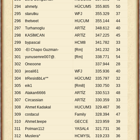
294
ahmety.
HÜCUM5
355
.
805
50
7
.
11
295
starutku
WFJ
355
.
329
37
9
.
60
296
thetveet
HUCUM
355
.
144
44
8
.
07
297
Turhanoglu
ARTİZ
348
.
612
40
8
.
71
298
KASİMCAN
ARTİZ
347
.
225
45
7
.
71
299
bypascal
HCM8
341
.
782
33
10
.
3
300
-El Chapo Guzman-
[Rm]
341
.
232
34
10
.
0
301
yunusemre007@.
[Rm]
338
.
771
54
6
.
27
302
Oneoone
337
.
944
28
12
.
0
303
jeoali61
WFJ
335
.
936
40
8
.
39
304
IrResistibLe**
HÜCUM2
335
.
797
32
10
.
4
305
eik1
[Rm8]
330
.
750
33
10
.
0
306
Atakan6666
ARTİZ
330
.
513
48
6
.
88
307
Circassian
ARTİZ
330
.
359
33
10
.
0
308
Ahmet Kadakal
HUCUM3
329
.
467
36
9
.
15
309
costacul
Family
328
.
394
47
6
.
98
310
Ahmet.teepe
GECCE
323
.
959
39
8
.
30
311
Polman112
YASAL4
321
.
731
36
8
.
93
312
Muslera*
HCMYSL
319
.
233
36
8
.
86