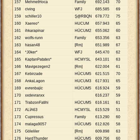
157
MehmetHoca
Family
692
.
143
70
9
.
88
158
civing
WFJ
685
.
585
69
9
.
93
159
schiller10
Ş@RBQN
678
.
772
75
9
.
05
160
Xaereo*
HUCUM
657
.
943
65
10
.
1
161
ihkarapinar
HÜCUM2
655
.
062
60
10
.
9
162
wolfs-runn
Family
653
.
356
63
10
.
3
163
hasan48
[Rm]
651
.
989
67
9
.
73
164
*J0ker*
WFJ
645
.
470
62
10
.
4
165
KaptanPatates*
HCMYSL
643
.
101
63
10
.
2
166
Mavigezegen2
[Rm]
622
.
004
61
10
.
1
167
Kebirzade
HÜCUM5
621
.
515
70
8
.
87
168
AnkaLagon
HUCUM3
617
.
931
65
9
.
50
169
evrenbajic
HÜCUM5
616
.
924
59
10
.
4
170
xxdevranxx
616
.
237
59
10
.
4
171
TrabzonFatihi
HÜCUM5
616
.
161
61
10
.
1
172
ALİA63
HCMYSL
615
.
529
51
12
.
0
173
Cupressus
Family
613
.
290
60
10
.
2
174
malaga9057
HÜCUM5
612
.
826
58
10
.
5
175
Göleliler
[Rm]
609
.
898
63
9
.
68
176
HardThunder
HÜCUM5
609
.
756
60
10
.
1