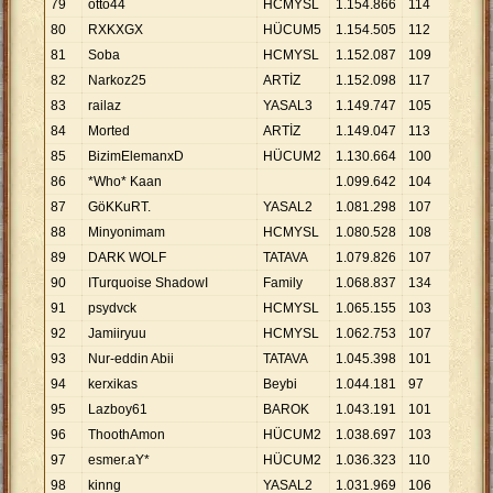
79
otto44
HCMYSL
1
.
154
.
866
114
10
.
1
80
RXKXGX
HÜCUM5
1
.
154
.
505
112
10
.
3
81
Soba
HCMYSL
1
.
152
.
087
109
10
.
5
82
Narkoz25
ARTİZ
1
.
152
.
098
117
9
.
84
83
railaz
YASAL3
1
.
149
.
747
105
10
.
9
84
Morted
ARTİZ
1
.
149
.
047
113
10
.
1
85
BizimElemanxD
HÜCUM2
1
.
130
.
664
100
11
.
3
86
*Who* Kaan
1
.
099
.
642
104
10
.
5
87
GöKKuRT.
YASAL2
1
.
081
.
298
107
10
.
1
88
Minyonimam
HCMYSL
1
.
080
.
528
108
10
.
0
89
DARK WOLF
TATAVA
1
.
079
.
826
107
10
.
0
90
ITurquoise ShadowI
Family
1
.
068
.
837
134
7
.
97
91
psydvck
HCMYSL
1
.
065
.
155
103
10
.
3
92
Jamiiryuu
HCMYSL
1
.
062
.
753
107
9
.
93
93
Nur-eddin Abii
TATAVA
1
.
045
.
398
101
10
.
3
94
kerxikas
Beybi
1
.
044
.
181
97
10
.
7
95
Lazboy61
BAROK
1
.
043
.
191
101
10
.
3
96
ThoothAmon
HÜCUM2
1
.
038
.
697
103
10
.
0
97
esmer.aY*
HÜCUM2
1
.
036
.
323
110
9
.
42
98
kinng
YASAL2
1
.
031
.
969
106
9
.
73