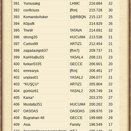
391
Yumusakg
LHMC
216
.
684
22
9
.
84
392
conficiuss
[Rm]
215
.
728
30
7
.
19
393
KomandoAsker
Ş@RBQN
215
.
137
25
8
.
60
394
K0pafti
214
.
929
26
8
.
26
395
TheW
TATAVA
214
.
691
32
6
.
70
396
strong20
HUCUM4
213
.
538
21
10
.
1
397
Carlos99
ARTiZ1
212
.
454
21
10
.
1
398
zagadazigidi37
[Rm7]
209
.
737
21
9
.
98
399
KaHHaBuSS
YASAL4
208
.
131
23
9
.
04
400
furkan5335
GECCE
206
.
601
20
10
.
3
401
emrearya
[Rm]
206
.
461
27
7
.
64
402
unplas01
YASAL2
206
.
077
21
9
.
81
403
*KUŞÇU*
ARTiZ1
205
.
804
22
9
.
35
404
gürbüz61
YASAL2
205
.
749
24
8
.
57
405
Kaisa*
203
.
370
27
7
.
53
406
Mustafa351
HUCUM4
200
.
262
20
10
.
0
407
OASOAS
OASOAS
199
.
976
19
10
.
5
408
Bugrahan-46
GECCE
199
.
689
29
6
.
88
409
Asıa
Family
196
.
549
17
11
.
5