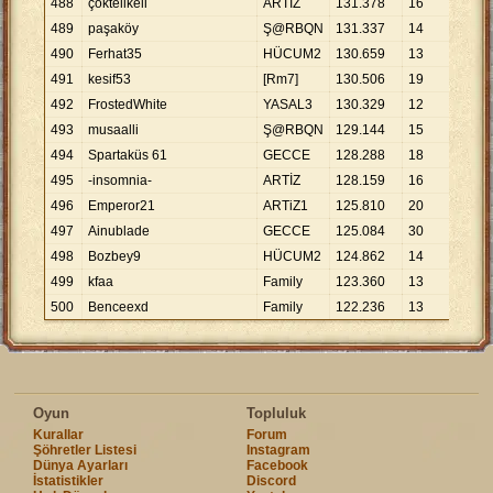
488
çoktelikeli
ARTİZ
131
.
378
16
8
.
21
489
paşaköy
Ş@RBQN
131
.
337
14
9
.
38
490
Ferhat35
HÜCUM2
130
.
659
13
10
.
0
491
kesif53
[Rm7]
130
.
506
19
6
.
86
492
FrostedWhite
YASAL3
130
.
329
12
10
.
8
493
musaalli
Ş@RBQN
129
.
144
15
8
.
61
494
Spartaküs 61
GECCE
128
.
288
18
7
.
12
495
-insomnia-
ARTİZ
128
.
159
16
8
.
01
496
Emperor21
ARTiZ1
125
.
810
20
6
.
29
497
Ainublade
GECCE
125
.
084
30
4
.
16
498
Bozbey9
HÜCUM2
124
.
862
14
8
.
91
499
kfaa
Family
123
.
360
13
9
.
48
500
Benceexd
Family
122
.
236
13
9
.
40
Oyun
Topluluk
Kurallar
Forum
Şöhretler Listesi
Instagram
Dünya Ayarları
Facebook
İstatistikler
Discord