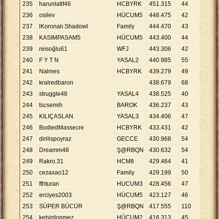
235
harunlatif46
HCBYRK
451
.
315
44
10
.
2
236
osilev
HÜCUM5
448
.
475
42
10
.
6
237
lKoronalı Shadowl
Family
444
.
470
43
10
.
3
238
KASIMPASAM5
HÜCUM5
443
.
400
44
10
.
0
239
reisoğlu61
WFJ
443
.
306
42
10
.
5
240
F Y T N
YASAL2
440
.
985
55
8
.
01
241
Nalmes
HCBYRK
439
.
279
49
8
.
96
242
kralredbaron
438
.
679
68
6
.
45
243
struggle48
YASAL4
438
.
525
40
10
.
9
244
tscsemih
BAROK
436
.
237
43
10
.
1
245
KILIÇASLAN
YASAL3
434
.
406
47
9
.
24
246
BodiedMassecre
HCBYRK
433
.
431
42
10
.
3
247
dirilispoyraz
GECCE
430
.
968
54
7
.
98
248
Dreamm48
Ş@RBQN
430
.
632
54
7
.
97
249
Rakro.31
HCM8
429
.
464
41
10
.
4
250
cezaxao12
Family
429
.
199
50
8
.
58
251
fthturan
HUCUM3
428
.
456
47
9
.
11
252
erciyes2003
HÜCUM5
423
.
127
46
9
.
19
253
SÜPER BÜCÜR
Ş@RBQN
417
.
555
110
3
.
79
254
kebirdonmez
HÜCUM2
416
.
313
45
9
.
25