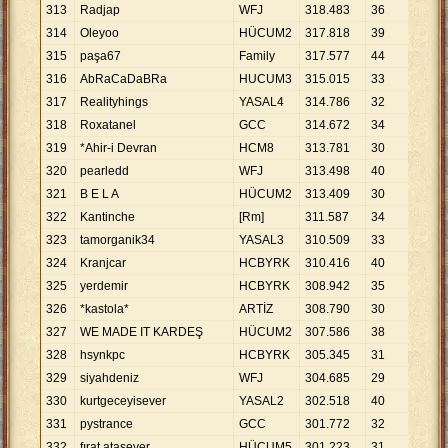
313
Radjap
WFJ
318
.
483
36
8
.
84
314
Oleyoo
HÜCUM2
317
.
818
39
8
.
14
315
paşa67
Family
317
.
577
44
7
.
21
316
AbRaCaDaBRa
HUCUM3
315
.
015
33
9
.
54
317
Realityhings
YASAL4
314
.
786
32
9
.
83
318
Roxatanel
GCC
314
.
672
34
9
.
25
319
*Ahir-i Devran
HCM8
313
.
781
30
10
.
4
320
pearledd
WFJ
313
.
498
40
7
.
83
321
B E L A
HÜCUM2
313
.
409
30
10
.
4
322
Kantinche
[Rm]
311
.
587
34
9
.
16
323
tamorganik34
YASAL3
310
.
509
33
9
.
40
324
Kranjcar
HCBYRK
310
.
416
40
7
.
76
325
yerdemir
HCBYRK
308
.
942
35
8
.
82
326
*kastola*
ARTİZ
308
.
790
30
10
.
2
327
WE MADE IT KARDEŞ
HÜCUM2
307
.
586
38
8
.
09
328
hsynkpc
HCBYRK
305
.
345
31
9
.
85
329
siyahdeniz
WFJ
304
.
685
29
10
.
5
330
kurtgeceyisever
YASAL2
302
.
518
40
7
.
56
331
pystrance
GCC
301
.
772
32
9
.
43
332
fırat atasever
HÜCUM5
301
.
223
31
9
.
71