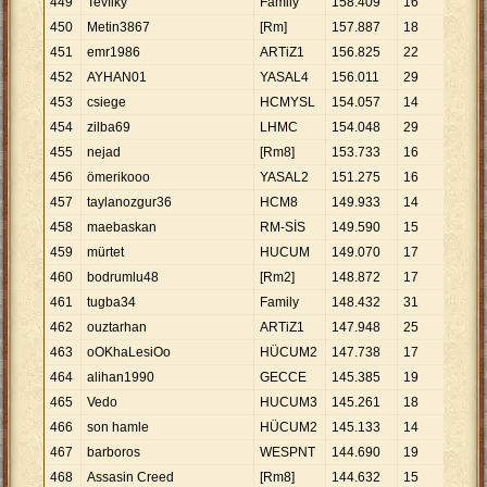
449
Tevfiky
Family
158
.
409
16
9
.
90
450
Metin3867
[Rm]
157
.
887
18
8
.
77
451
emr1986
ARTiZ1
156
.
825
22
7
.
12
452
AYHAN01
YASAL4
156
.
011
29
5
.
38
453
csiege
HCMYSL
154
.
057
14
11
.
0
454
zilba69
LHMC
154
.
048
29
5
.
31
455
nejad
[Rm8]
153
.
733
16
9
.
60
456
ömerikooo
YASAL2
151
.
275
16
9
.
45
457
taylanozgur36
HCM8
149
.
933
14
10
.
7
458
maebaskan
RM-SİS
149
.
590
15
9
.
97
459
mürtet
HUCUM
149
.
070
17
8
.
76
460
bodrumlu48
[Rm2]
148
.
872
17
8
.
75
461
tugba34
Family
148
.
432
31
4
.
78
462
ouztarhan
ARTiZ1
147
.
948
25
5
.
91
463
oOKhaLesiOo
HÜCUM2
147
.
738
17
8
.
69
464
alihan1990
GECCE
145
.
385
19
7
.
65
465
Vedo
HUCUM3
145
.
261
18
8
.
07
466
son hamle
HÜCUM2
145
.
133
14
10
.
3
467
barboros
WESPNT
144
.
690
19
7
.
61
468
Assasin Creed
[Rm8]
144
.
632
15
9
.
64