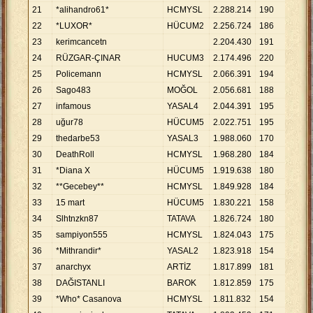
21
*alihandro61*
HCMYSL
2
.
288
.
214
190
12
.
0
22
*LUXOR*
HÜCUM2
2
.
256
.
724
186
12
.
1
23
kerimcancetn
2
.
204
.
430
191
11
.
5
24
RÜZGAR-ÇINAR
HUCUM3
2
.
174
.
496
220
9
.
88
25
Policemann
HCMYSL
2
.
066
.
391
194
10
.
6
26
Sago483
MOĞOL
2
.
056
.
681
188
10
.
9
27
infamous
YASAL4
2
.
044
.
391
195
10
.
4
28
uğur78
HÜCUM5
2
.
022
.
751
195
10
.
3
29
thedarbe53
YASAL3
1
.
988
.
060
170
11
.
6
30
DeathRoll
HCMYSL
1
.
968
.
280
184
10
.
6
31
*Diana X
HÜCUM5
1
.
919
.
638
180
10
.
6
32
**Gecebey**
HCMYSL
1
.
849
.
928
184
10
.
0
33
15 mart
HÜCUM5
1
.
830
.
221
158
11
.
5
34
Slhtnzkn87
TATAVA
1
.
826
.
724
180
10
.
1
35
sampiyon555
HCMYSL
1
.
824
.
043
175
10
.
4
36
*Mithrandir*
YASAL2
1
.
823
.
918
154
11
.
8
37
anarchyx
ARTİZ
1
.
817
.
899
181
10
.
0
38
DAĞISTANLI
BAROK
1
.
812
.
859
175
10
.
3
39
*Who* Casanova
HCMYSL
1
.
811
.
832
154
11
.
7