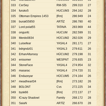
333
CerSey
RM-SİS
299
.
310
27
11
.
0
334
furuko5
HUCUM3
294
.
162
28
10
.
5
335
Ottoman Empires 1453
[Rm]
286
.
949
24
11
.
9
336
burak55850
ARTİZ
286
.
780
40
7
.
17
337
Lord polat55
TATAVA
283
.
969
44
6
.
45
338
ongunfc
HUCUM
282
.
599
31
9
.
11
339
Merdo0834
HÜCUM2
282
.
026
29
9
.
72
340
Luisefear
YASAL4
281
.
171
27
10
.
4
341
bdrgndz01
YASAL3
279
.
611
26
10
.
7
342
ErhanAltunsoy
HÜCUM2
279
.
198
31
9
.
00
343
enisomer
WESPNT
276
.
935
23
12
.
0
344
StoneFace
YASAL4
274
.
954
32
8
.
59
345
masarac
YASAL4
274
.
720
31
8
.
86
346
Endazeyar
HÜCUM5
274
.
164
26
10
.
5
347
meadheart34
[Rm]
273
.
182
26
10
.
5
348
BOLONT
Cvs
272
.
225
34
8
.
00
349
bysk66
[Rm]
272
.
137
27
10
.
0
350
ICrazy ShadowI
Family
268
.
172
28
9
.
57
351
SaiaN
ARTİZ
266
.
670
28
9
.
52