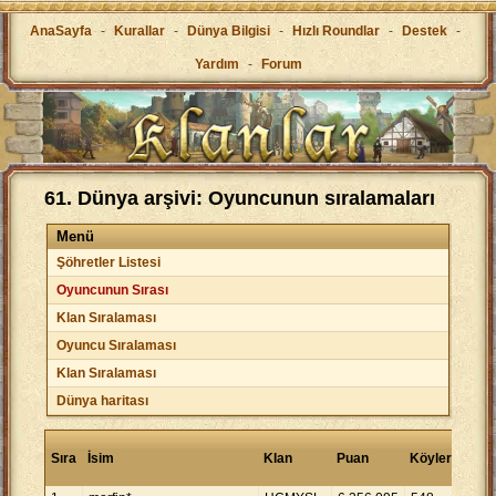
AnaSayfa
-
Kurallar
-
Dünya Bilgisi
-
Hızlı Roundlar
-
Destek
-
Yardım
-
Forum
61. Dünya arşivi: Oyuncunun sıralamaları
Menü
Şöhretler Listesi
Oyuncunun Sırası
Klan Sıralaması
Oyuncu Sıralaması
Klan Sıralaması
Dünya haritası
Köy
Sıra
İsim
Klan
Puan
Köyler
başı
puan