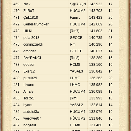
469
Nvlk
Ş@RBQN
143
.
922
17
8
.
46
470
ZeRaT
HÜCUM2
143
.
703
14
10
.
2
471
Çnk1818
Family
143
.
423
26
5
.
51
472
GeneralSmoker
HUCUM4
142
.
669
20
7
.
13
473
HILKI
[Rm7]
141
.
803
31
4
.
57
474
polat2013
GECCE
140
.
735
23
6
.
11
475
coninizgeldi
Rm
140
.
296
14
10
.
0
476
dronder
GECCE
140
.
027
14
10
.
0
477
BAYRAKCI
[Rm8]
138
.
289
15
9
.
21
478
gooser
HCM8
138
.
160
16
8
.
63
479
Eker12
YASAL3
136
.
842
14
9
.
77
480
pusuk29
LHMC
136
.
263
20
6
.
81
481
Livane
LHMC
135
.
982
19
7
.
15
482
Ali Efe
HUCUM4
136
.
089
18
7
.
56
483
ToRoS
[Rm]
133
.
993
16
8
.
37
484
byars
YASAL2
132
.
814
14
9
.
48
485
asdefef3x
HUCUM4
132
.
076
19
6
.
95
486
werower07
HÜCUM2
131
.
846
16
8
.
24
487
holyrakı
HCM8
131
.
460
13
10
.
1