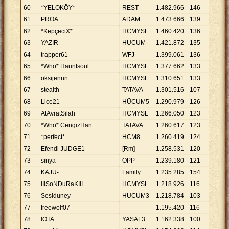
60
*YELOKÖY*
REST
1
.
482
.
966
146
10
.
1
61
PROA
ADAM
1
.
473
.
666
139
10
.
6
62
*KepçeciX*
HCMYSL
1
.
460
.
420
136
10
.
7
63
YAZIR
HUCUM
1
.
421
.
872
135
10
.
5
64
trapper61
WFJ
1
.
399
.
061
136
10
.
2
65
*Who* Hauntsoul
HCMYSL
1
.
377
.
662
133
10
.
3
66
oksijennn
HCMYSL
1
.
310
.
651
133
9
.
85
67
stealth
TATAVA
1
.
301
.
516
107
12
.
1
68
Lice21
HÜCUM5
1
.
290
.
979
126
10
.
2
69
AtAvratSilah
HCMYSL
1
.
266
.
050
123
10
.
2
70
*Who* CengizHan
TATAVA
1
.
260
.
617
123
10
.
2
71
*perfect*
HCM8
1
.
260
.
419
124
10
.
1
72
Efendi JUDGE1
[Rm]
1
.
258
.
531
120
10
.
4
73
sinya
OPP
1
.
239
.
180
121
10
.
2
74
KAJU-
Family
1
.
235
.
285
154
8
.
02
75
IIISoNDuRaKIII
HCMYSL
1
.
218
.
926
116
10
.
5
76
Sesiduney
HUCUM3
1
.
218
.
784
103
11
.
8
77
freewolf07
1
.
195
.
420
116
10
.
3
78
IOTA
YASAL3
1
.
162
.
338
100
11
.
6