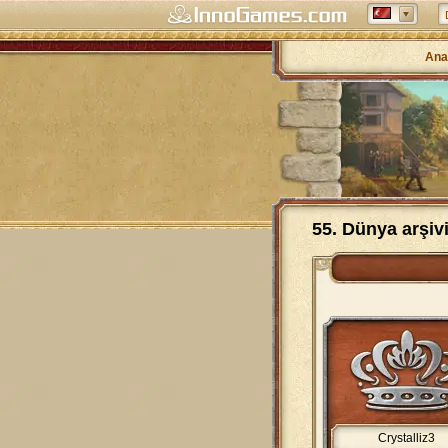
Ana
55. Dünya arşiv
Crystalliz3