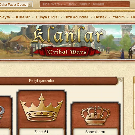
Tribal Wars 2 – Klasik Oyunun Devamı
Daha Fazla Oyun:
Forge of Empires – Stratejiyle çağları atla
Sayfa
-
Kurallar
-
Dünya Bilgisi
-
Hızlı Roundlar
-
Destek
-
Yardım
-
F
Grepolis – Antik Yunan’da krallığını kur
i
En iyi oyuncular
Zenci 61
Sancaktarrrr