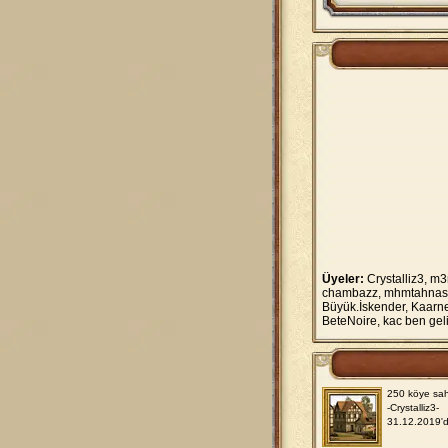
Üyeler:
Crystalliz3, m
chambazz, mhmtahnas, 
Büyük.İskender, Kaarne
BeteNoire, kac ben ge
250 köye sah
-Crystalliz3-
31.12.2019'