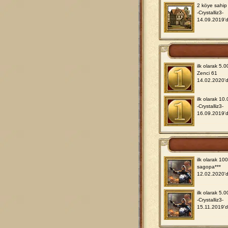
2 köye sahip 
-Crystalliz3-
14.09.2019'
ilk olarak 5.
Zenci 61
14.02.2020'
ilk olarak 10
-Crystalliz3-
16.09.2019'
ilk olarak 10
sagopa***
12.02.2020'
ilk olarak 5.
-Crystalliz3-
15.11.2019'd