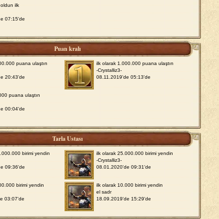
oldun ilk
de 07:15'de
Puan kralı
000.000 puana ulaştın
ilk olarak 1.000.000 puana ulaştın
-Crystalliz3-
de 20:43'de
08.11.2019'de 05:13'de
.000 puana ulaştın
de 00:04'de
Tarla Ustası
0.000.000 birimi yendin
ilk olarak 25.000.000 birimi yendin
-Crystalliz3-
de 09:36'de
08.01.2020'de 09:31'de
000.000 birimi yendin
ilk olarak 10.000 birimi yendin
el sadr
e 03:07'de
18.09.2019'de 15:29'de