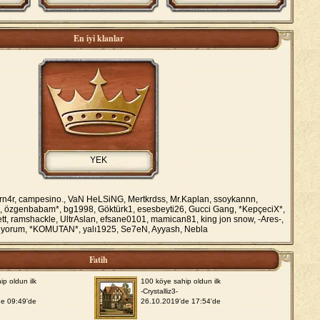
En iyi klanlar
YEK
3rn4r, campesino., VaN HeLSiNG, Mertkrdss, Mr.Kaplan, ssoykannn,
özgenbabam*, bg1998, Göktürk1, esesbeyti26, Gucci Gang, *KepçeciX*,
tt, ramshackle, UltrAslan, efsane0101, mamican81, king jon snow, -Ares-,
liyorum, *KOMUTAN*, yalı1925, Se7eN, Ayyash, Nebla
Fatih
ip oldun ilk
100 köye sahip oldun ilk
-Crystalliz3-
de 09:49'de
26.10.2019'de 17:54'de