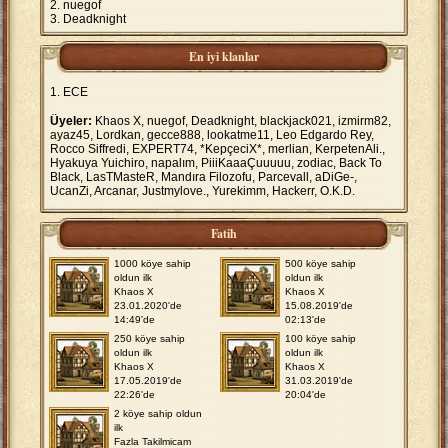
nuegof
Deadknight
En iyi klanlar
ECE
Üyeler:
Khaos X, nuegof, Deadknight, blackjack021, izmirm82,
ayaz45, Lordkan, gecce888, lookatme11, Leo Edgardo Rey,
Rocco Siffredi, EXPERT74, *KepçeciX*, merlian, KerpetenAli.,
Hyakuya Yuichiro, napalım, PiiiKaaaÇuuuuu, zodiac, Back To
Black, LasTMasteR, Mandıra Filozofu, Parcevall, aDiGe-,
UcanZi, Arcanar, Justmylove., Yurekimm, Hackerr, O.K.D.
Fatih
1000 köye sahip
500 köye sahip
oldun ilk
oldun ilk
Khaos X
Khaos X
23.01.2020'de
15.08.2019'de
14:49'de
02:13'de
250 köye sahip
100 köye sahip
oldun ilk
oldun ilk
Khaos X
Khaos X
17.05.2019'de
31.03.2019'de
22:26'de
20:04'de
2 köye sahip oldun
ilk
Fazla Takilmicam