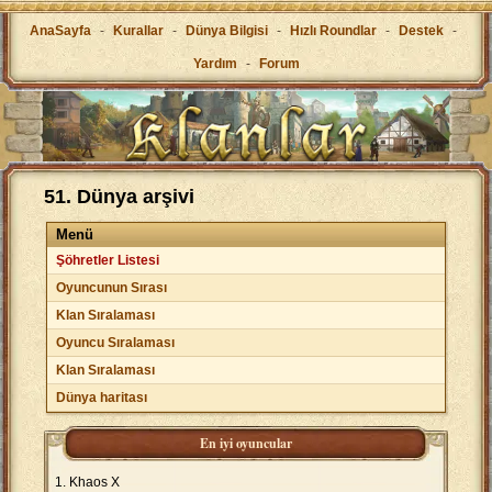
AnaSayfa
-
Kurallar
-
Dünya Bilgisi
-
Hızlı Roundlar
-
Destek
-
Yardım
-
Forum
51. Dünya arşivi
Menü
Şöhretler Listesi
Oyuncunun Sırası
Klan Sıralaması
Oyuncu Sıralaması
Klan Sıralaması
Dünya haritası
En iyi oyuncular
Khaos X