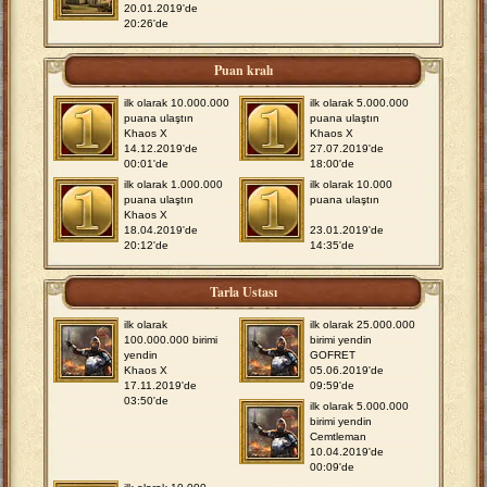
20.01.2019'de
20:26'de
Puan kralı
ilk olarak 10.000.000
ilk olarak 5.000.000
puana ulaştın
puana ulaştın
Khaos X
Khaos X
14.12.2019'de
27.07.2019'de
00:01'de
18:00'de
ilk olarak 1.000.000
ilk olarak 10.000
puana ulaştın
puana ulaştın
Khaos X
18.04.2019'de
23.01.2019'de
20:12'de
14:35'de
Tarla Ustası
ilk olarak
ilk olarak 25.000.000
100.000.000 birimi
birimi yendin
yendin
GOFRET
Khaos X
05.06.2019'de
17.11.2019'de
09:59'de
03:50'de
ilk olarak 5.000.000
birimi yendin
Cemtleman
10.04.2019'de
00:09'de