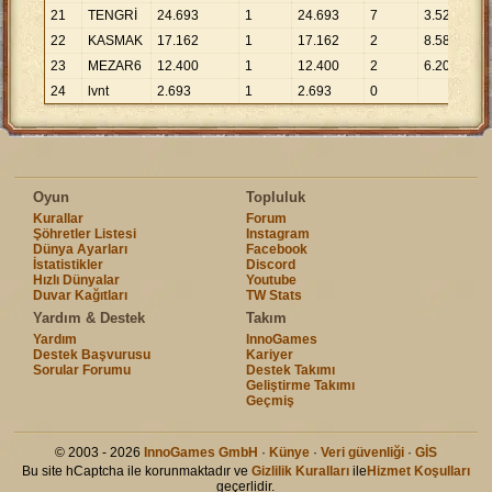
21
TENGRİ
24
.
693
1
24
.
693
7
3
.
528
22
KASMAK
17
.
162
1
17
.
162
2
8
.
581
23
MEZAR6
12
.
400
1
12
.
400
2
6
.
200
24
lvnt
2
.
693
1
2
.
693
0
Oyun
Topluluk
Kurallar
Forum
Şöhretler Listesi
Instagram
Dünya Ayarları
Facebook
İstatistikler
Discord
Hızlı Dünyalar
Youtube
Duvar Kağıtları
TW Stats
Yardım & Destek
Takım
Yardım
InnoGames
Destek Başvurusu
Kariyer
Sorular Forumu
Destek Takımı
Geliştirme Takımı
Geçmiş
© 2003 - 2026
InnoGames GmbH
·
Künye
·
Veri güvenliği
·
GİS
Bu site hCaptcha ile korunmaktadır ve
Gizlilik Kuralları
ile
Hizmet Koşulları
geçerlidir.