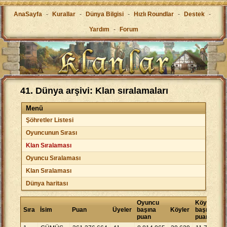
AnaSayfa
-
Kurallar
-
Dünya Bilgisi
-
Hızlı Roundlar
-
Destek
-
Yardım
-
Forum
41. Dünya arşivi: Klan sıralamaları
Menü
Şöhretler Listesi
Oyuncunun Sırası
Klan Sıralaması
Oyuncu Sıralaması
Klan Sıralaması
Dünya haritası
Oyuncu
Köy
Sıra
İsim
Puan
Üyeler
başına
Köyler
başına
puan
puan