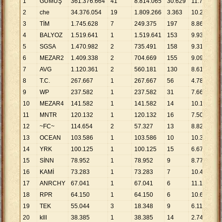
1
GÜMÜŞ
361
.
376
.
664
41
8
.
814
.
065
30
.
629
11
.
799
2
che
34
.
376
.
054
19
1
.
809
.
266
3
.
363
10
.
222
3
TİM
1
.
745
.
628
7
249
.
375
197
8
.
861
4
BALYOZ
1
.
519
.
641
1
1
.
519
.
641
153
9
.
932
5
SGSA
1
.
470
.
982
2
735
.
491
158
9
.
310
6
MEZAR2
1
.
409
.
338
2
704
.
669
155
9
.
093
7
AVG
1
.
120
.
361
2
560
.
181
130
8
.
618
8
T.C.
267
.
667
1
267
.
667
56
4
.
780
9
WP
237
.
582
1
237
.
582
31
7
.
664
10
MEZAR4
141
.
582
1
141
.
582
14
10
.
113
11
MNTR
120
.
132
1
120
.
132
16
7
.
508
12
~FC~
114
.
654
2
57
.
327
13
8
.
820
13
OCEAN
103
.
586
1
103
.
586
10
10
.
359
14
YRK
100
.
125
1
100
.
125
15
6
.
675
15
SİNN
78
.
952
1
78
.
952
9
8
.
772
16
KAMİ
73
.
283
1
73
.
283
7
10
.
469
17
ANRCHY
67
.
041
1
67
.
041
6
11
.
174
18
RPR
64
.
150
1
64
.
150
6
10
.
692
19
TEK
55
.
044
3
18
.
348
9
6
.
116
20
klll
38
.
385
1
38
.
385
14
2
.
742