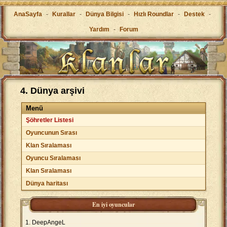
AnaSayfa
-
Kurallar
-
Dünya Bilgisi
-
Hızlı Roundlar
-
Destek
-
Yardım
-
Forum
4. Dünya arşivi
Menü
Şöhretler Listesi
Oyuncunun Sırası
Klan Sıralaması
Oyuncu Sıralaması
Klan Sıralaması
Dünya haritası
En iyi oyuncular
DeepAngeL