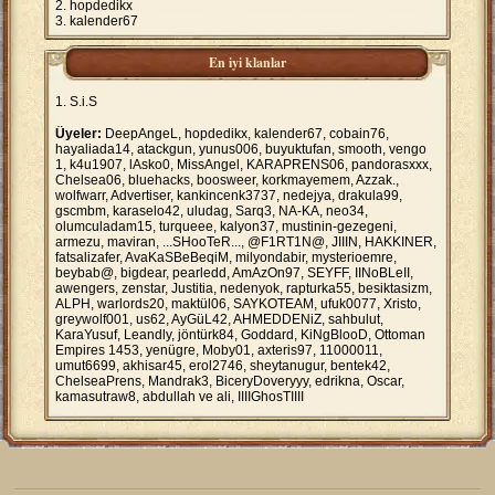
hopdedikx
kalender67
En iyi klanlar
S.i.S
Üyeler:
DeepAngeL, hopdedikx, kalender67, cobain76,
hayaliada14, atackgun, yunus006, buyuktufan, smooth, vengo
1, k4u1907, lAsko0, MissAngel, KARAPRENS06, pandorasxxx,
Chelsea06, bluehacks, boosweer, korkmayemem, Azzak.,
wolfwarr, Advertiser, kankincenk3737, nedejya, drakula99,
gscmbm, karaselo42, uludag, Sarq3, NA-KA, neo34,
olumculadam15, turqueee, kalyon37, mustinin-gezegeni,
armezu, maviran, ...SHooTeR..., @F1RT1N@, JIIIN, HAKKINER,
fatsalizafer, AvaKaSBeBeqiM, milyondabir, mysterioemre,
beybab@, bigdear, pearledd, AmAzOn97, SEYFF, IINoBLeII,
awengers, zenstar, Justitia, nedenyok, rapturka55, besiktasizm,
ALPH, warlords20, maktül06, SAYKOTEAM, ufuk0077, Xristo,
greywolf001, us62, AyGüL42, AHMEDDENiZ, sahbulut,
KaraYusuf, Leandly, jöntürk84, Goddard, KiNgBlooD, Ottoman
Empires 1453, yenügre, Moby01, axteris97, 11000011,
umut6699, akhisar45, erol2746, sheytanugur, bentek42,
ChelseaPrens, Mandrak3, BiceryDoveryyy, edrikna, Oscar,
kamasutraw8, abdullah ve ali, IIIIGhosTIIII