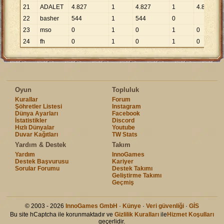
21
ADALET
4
.
827
1
4
.
827
1
4
.
827
22
basher
544
1
544
0
23
mso
0
1
0
1
0
24
fh
0
1
0
1
0
Oyun
Topluluk
Kurallar
Forum
Şöhretler Listesi
Instagram
Dünya Ayarları
Facebook
İstatistikler
Discord
Hızlı Dünyalar
Youtube
Duvar Kağıtları
TW Stats
Yardım & Destek
Takım
Yardım
InnoGames
Destek Başvurusu
Kariyer
Sorular Forumu
Destek Takımı
Geliştirme Takımı
Geçmiş
© 2003 - 2026
InnoGames GmbH
·
Künye
·
Veri güvenliği
·
GİS
Bu site hCaptcha ile korunmaktadır ve
Gizlilik Kuralları
ile
Hizmet Koşulları
geçerlidir.