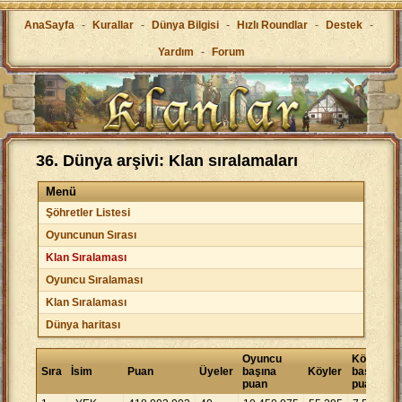
AnaSayfa
-
Kurallar
-
Dünya Bilgisi
-
Hızlı Roundlar
-
Destek
-
Yardım
-
Forum
36. Dünya arşivi: Klan sıralamaları
Menü
Şöhretler Listesi
Oyuncunun Sırası
Klan Sıralaması
Oyuncu Sıralaması
Klan Sıralaması
Dünya haritası
Oyuncu
Köy
Sıra
İsim
Puan
Üyeler
başına
Köyler
başına
puan
puan