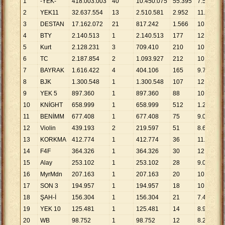
1
-YEK-
418
.
003
.
003
40
10
.
450
.
075
55
.
395
7
.
546
2
YEK11
32
.
637
.
554
13
2
.
510
.
581
2
.
952
11
.
056
3
DESTAN
17
.
162
.
072
21
817
.
242
1
.
566
10
.
959
4
BTY
2
.
140
.
513
1
2
.
140
.
513
177
12
.
093
5
Kurt
2
.
128
.
231
3
709
.
410
210
10
.
134
6
TC
2
.
187
.
854
2
1
.
093
.
927
212
10
.
320
7
BAYRAK
1
.
616
.
422
4
404
.
106
165
9
.
796
8
BJK
1
.
300
.
548
1
1
.
300
.
548
107
12
.
155
9
YEK 5
897
.
360
1
897
.
360
88
10
.
197
10
KNİGHT
658
.
999
1
658
.
999
512
1
.
287
11
BENİMM
677
.
408
1
677
.
408
75
9
.
032
12
Violin
439
.
193
2
219
.
597
51
8
.
612
13
KORKMA
412
.
774
1
412
.
774
36
11
.
466
14
F4F
364
.
326
1
364
.
326
30
12
.
144
15
Alay
253
.
102
1
253
.
102
28
9
.
039
16
MyrMdn
207
.
163
1
207
.
163
20
10
.
358
17
SON 3
194
.
957
1
194
.
957
18
10
.
831
18
ŞAH-İ
156
.
304
1
156
.
304
21
7
.
443
19
YEK 10
125
.
481
1
125
.
481
14
8
.
963
20
WB
98
.
752
1
98
.
752
12
8
.
229