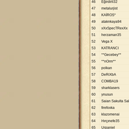
46
Eğirdirli32
47
metalurjist
48
KAİROS*
49
ataknkaya94
50
xXxSpecTRexXx
51
herzaman35
52
Vega X
53
KATRANCI
54
**Gecebey**
55
**nOrm**
56
polkan
57
DeRiXbA
58
COMBA19
59
sharklasers
60
ynusun
61
Saian Sakulta Sa
62
firefoxka
63
klazomenai
64
Hırçınefe35
65
Urpaniel