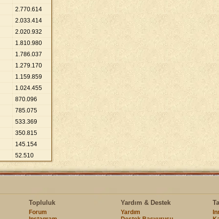
2
.
770
.
614
2
.
033
.
414
2
.
020
.
932
1
.
810
.
980
1
.
786
.
037
1
.
279
.
170
1
.
159
.
859
1
.
024
.
455
870
.
096
785
.
075
533
.
369
350
.
815
145
.
154
52
.
510
Topluluk
Yardım & Destek
T
Forum
Yardım
I