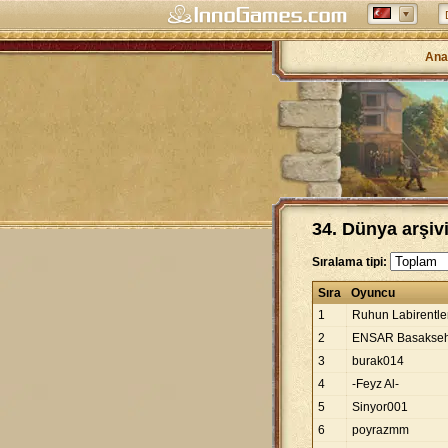
Ana
34. Dünya arşiv
Sıralama tipi:
Sıra
Oyuncu
1
Ruhun Labirentle
2
ENSAR Basakseh
3
burak014
4
-Feyz Al-
5
Sinyor001
6
poyrazmm