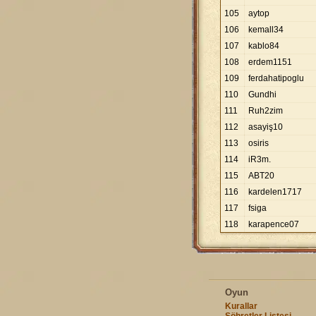
105
aytop
106
kemall34
107
kablo84
108
erdem1151
109
ferdahatipoglu
110
Gundhi
111
Ruh2zim
112
asayiş10
113
osiris
114
iR3m.
115
ABT20
116
kardelen1717
117
fsiga
118
karapence07
Oyun
Kurallar