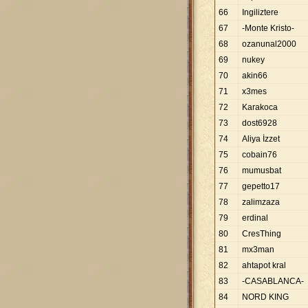
66
Ingiliztere
67
-Monte Kristo-
68
ozanunal2000
69
nukey
70
akin66
71
x3mes
72
Karakoca
73
dost6928
74
Aliya İzzet
75
cobain76
76
mumusbat
77
gepetto17
78
zalimzaza
79
erdinal
80
CresThing
81
mx3man
82
ahtapot kral
83
-CASABLANCA-
84
NORD KING