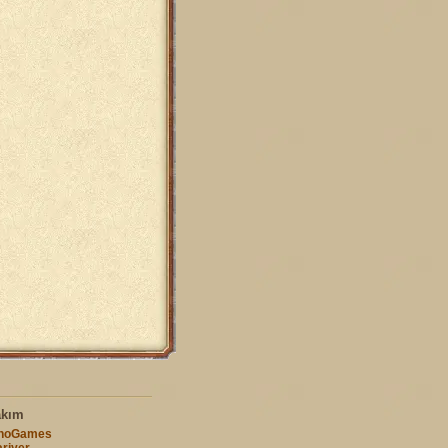
akım
nnoGames