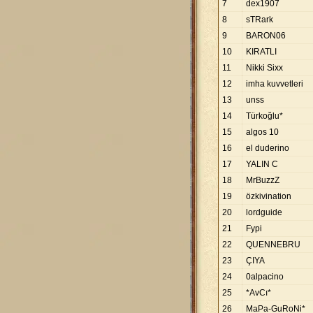
7
dex1907
8
sTRark
9
BARON06
10
KIRATLI
11
Nikki Sixx
12
imha kuvvetleri
13
unss
14
Türkoğlu*
15
algos 10
16
el duderino
17
YALIN C
18
MrBuzzZ
19
özkivination
20
lordguide
21
Fypi
22
QUENNEBRU
23
ÇIYA
24
0alpacino
25
*AvCı*
26
MaPa-GuRoNi*