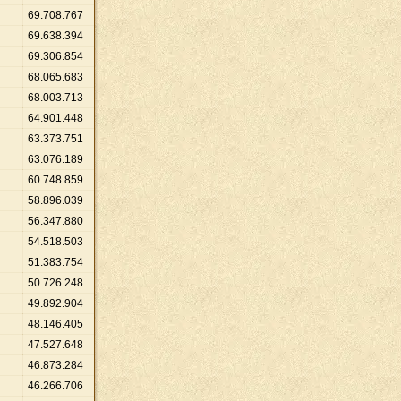
69
.
708
.
767
69
.
638
.
394
69
.
306
.
854
68
.
065
.
683
68
.
003
.
713
64
.
901
.
448
63
.
373
.
751
63
.
076
.
189
60
.
748
.
859
58
.
896
.
039
56
.
347
.
880
54
.
518
.
503
51
.
383
.
754
50
.
726
.
248
49
.
892
.
904
48
.
146
.
405
47
.
527
.
648
46
.
873
.
284
46
.
266
.
706