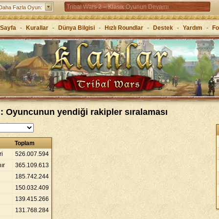
Tribal Wars 2 – Klasik Oyunun Devamı
Daha Fazla Oyun:
Forge of Empires – Stratejiyle çağları atla
Sayfa
-
Kurallar
-
Dünya Bilgisi
-
Hızlı Roundlar
-
Destek
-
Yardım
-
F
Grepolis – Antik Yunan’da krallığını kur
i: Oyuncunun yendiği rakipler sıralaması
Toplam
ri
526
.
007
.
594
ır
365
.
109
.
613
185
.
742
.
244
150
.
032
.
409
139
.
415
.
266
131
.
768
.
284