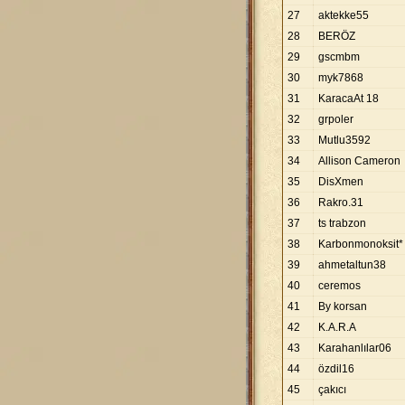
27
aktekke55
28
BERÖZ
29
gscmbm
30
myk7868
31
KaracaAt 18
32
grpoler
33
Mutlu3592
34
Allison Cameron
35
DisXmen
36
Rakro.31
37
ts trabzon
38
Karbonmonoksit*
39
ahmetaltun38
40
ceremos
41
By korsan
42
K.A.R.A
43
Karahanlılar06
44
özdil16
45
çakıcı