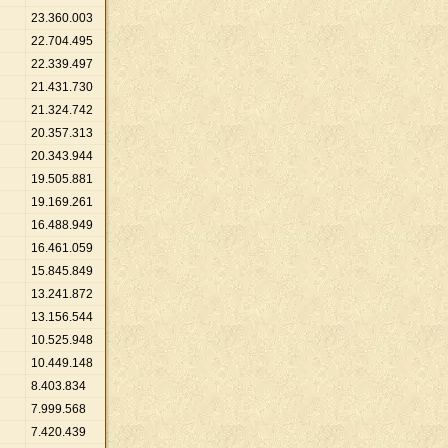
23
.
360
.
003
22
.
704
.
495
22
.
339
.
497
21
.
431
.
730
21
.
324
.
742
20
.
357
.
313
20
.
343
.
944
19
.
505
.
881
19
.
169
.
261
16
.
488
.
949
16
.
461
.
059
15
.
845
.
849
13
.
241
.
872
13
.
156
.
544
10
.
525
.
948
10
.
449
.
148
8
.
403
.
834
7
.
999
.
568
7
.
420
.
439