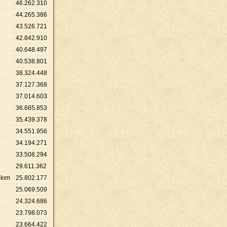
46
.
262
.
310
44
.
265
.
386
43
.
526
.
721
42
.
842
.
910
40
.
648
.
497
40
.
538
.
801
38
.
324
.
448
37
.
127
.
368
37
.
014
.
603
36
.
665
.
853
35
.
439
.
378
34
.
551
.
956
34
.
194
.
271
33
.
508
.
294
29
.
611
.
362
lkım
25
.
802
.
177
25
.
069
.
509
24
.
324
.
686
23
.
798
.
073
23
.
664
.
422