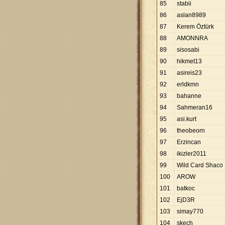
85
stabii
86
aslan8989
87
Kerem Öztürk
88
AMONNRA
89
sisosabi
90
hikmet13
91
asireis23
92
erldkmn
93
bahanne
94
Sahmeran16
95
asi.kurt
96
theobeorn
97
Erzincan
98
ikizler2011
99
Wild Card Shaco
100
AROW
101
batkoc
102
EjD3R
103
simay770
104
skech