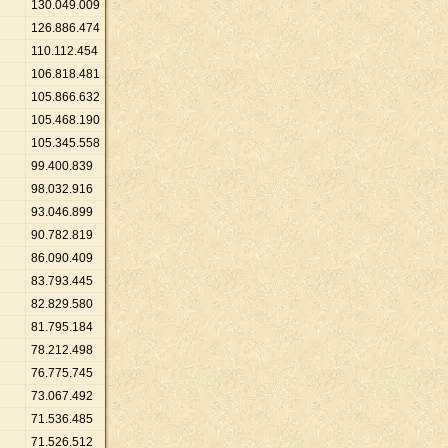
130
.
049
.
009
126
.
886
.
474
110
.
112
.
454
106
.
818
.
481
105
.
866
.
632
105
.
468
.
190
105
.
345
.
558
99
.
400
.
839
98
.
032
.
916
93
.
046
.
899
90
.
782
.
819
86
.
090
.
409
83
.
793
.
445
82
.
829
.
580
81
.
795
.
184
78
.
212
.
498
76
.
775
.
745
73
.
067
.
492
71
.
536
.
485
71
.
526
.
512