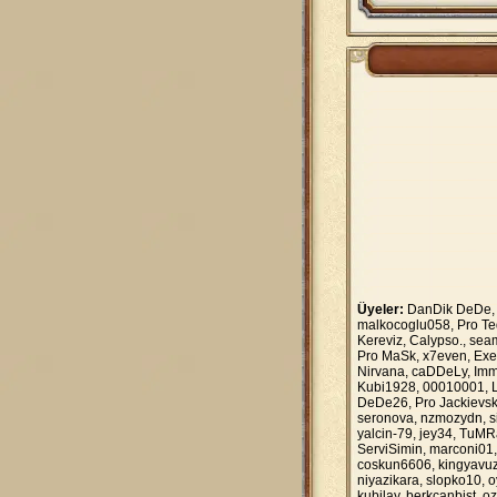
Üyeler:
DanDik DeDe, m
malkocoglu058, Pro Te
Kereviz, Calypso., sea
Pro MaSk, x7even, Exe
Nirvana, caDDeLy, Imm
Kubi1928, 00010001, L
DeDe26, Pro Jackievski,
seronova, nzmozydn, s
yalcin-79, jey34, TuMR
ServiSimin, marconi01,
coskun6606, kingyavuz
niyazikara, slopko10,
kubilay, berkcanbist, 