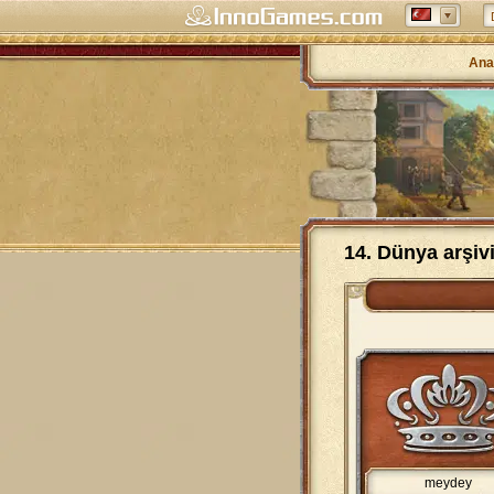
Ana
14. Dünya arşiv
meydey