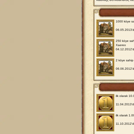
1000 köye sa
06.05.2013'
250 köye sah
Xaereo
04.12.2012'
2 köye sahip 
06.06.2012'
ilk olarak 1
11.04.2013'd
ilk olarak 1.
11.10.2012'd