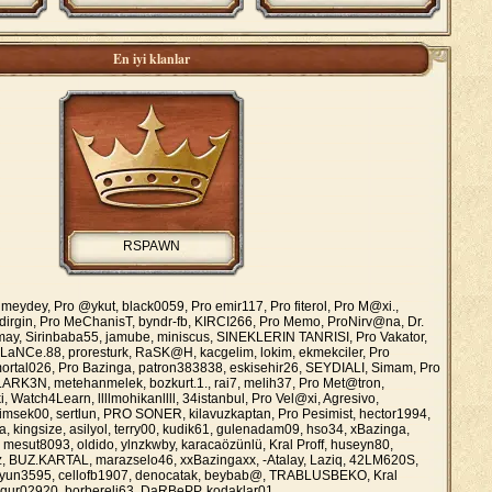
En iyi klanlar
RSPAWN
eydey, Pro @ykut, black0059, Pro emir117, Pro fiterol, Pro M@xi.,
dirgin, Pro MeChanisT, byndr-fb, KIRCI266, Pro Memo, ProNirv@na, Dr.
may, Sirinbaba55, jamube, miniscus, SINEKLERIN TANRISI, Pro Vakator,
LaNCe.88, proresturk, RaSK@H, kacgelim, lokim, ekmekciler, Pro
ortal026, Pro Bazinga, patron383838, eskisehir26, SEYDIALI, Simam, Pro
ARK3N, metehanmelek, bozkurt.1., rai7, melih37, Pro Met@tron,
 Watch4Learn, llllmohikanllll, 34istanbul, Pro Vel@xi, Agresivo,
imsek00, sertlun, PRO SONER, kilavuzkaptan, Pro Pesimist, hector1994,
a, kingsize, asilyol, terry00, kudik61, gulenadam09, hso34, xBazinga,
 mesut8093, oldido, ylnzkwby, karacaözünlü, Kral Proff, huseyn80,
, BUZ.KARTAL, marazselo46, xxBazingaxx, -Atalay, Laziq, 42LM620S,
 oyun3595, cellofb1907, denocatak, beybab@, TRABLUSBEKO, Kral
ozgur02920, borbereli63, DaRBePP, kodaklar01