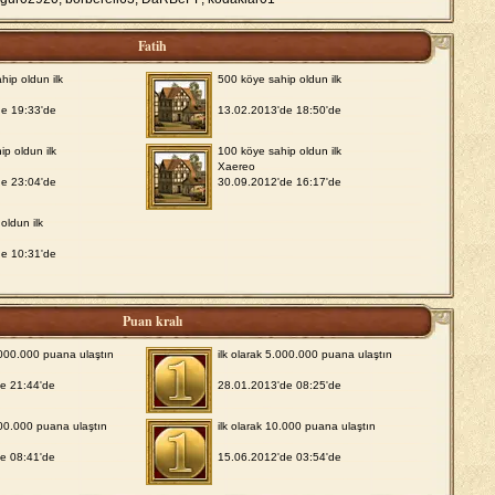
Fatih
hip oldun ilk
500 köye sahip oldun ilk
de 19:33'de
13.02.2013'de 18:50'de
ip oldun ilk
100 köye sahip oldun ilk
Xaereo
de 23:04'de
30.09.2012'de 16:17'de
oldun ilk
de 10:31'de
Puan kralı
0.000.000 puana ulaştın
ilk olarak 5.000.000 puana ulaştın
e 21:44'de
28.01.2013'de 08:25'de
000.000 puana ulaştın
ilk olarak 10.000 puana ulaştın
e 08:41'de
15.06.2012'de 03:54'de