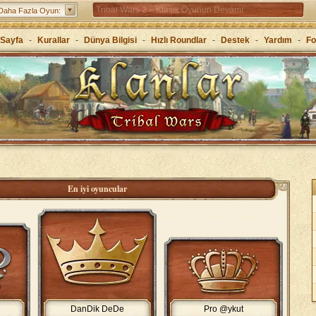
Tribal Wars 2 – Klasik Oyunun Devamı
Daha Fazla Oyun:
Forge of Empires – Stratejiyle çağları atla
Sayfa
-
Kurallar
-
Dünya Bilgisi
-
Hızlı Roundlar
-
Destek
-
Yardım
-
F
Grepolis – Antik Yunan’da krallığını kur
i
En iyi oyuncular
DanDik DeDe
Pro @ykut