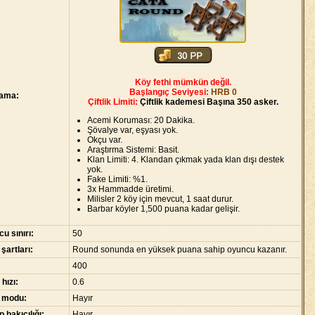
Köy fethi mümkün değil.
Başlangıç Seviyesi:
HRB 0
lama:
Çiftlik Limiti:
Çiftlik kademesi Başına 350 asker.
Acemi Koruması: 20 Dakika.
Şövalye var, eşyası yok.
Okçu var.
Araştırma Sistemi: Basit.
Klan Limiti: 4. Klandan çıkmak yada klan dışı destek
yok.
Fake Limiti: %1.
3x Hammadde üretimi.
Milisler 2 köy için mevcut, 1 saat durur.
Barbar köyler 1,500 puana kadar gelişir.
u sınırı:
50
 şartları:
Round sonunda en yüksek puana sahip oyuncu kazanır.
400
 hızı:
0.6
 modu:
Hayır
 bakıcılığı:
Hayır