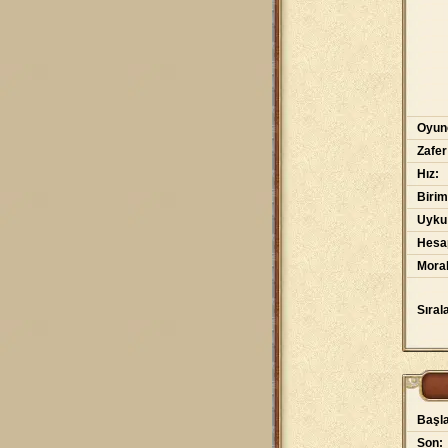
Oyunc
Zafer
Hız:
Birim
Uyku
Hesap
Moral
Sıral
Başla
Son: