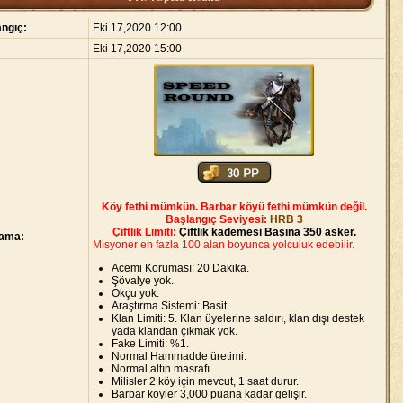
ngıç:
Eki 17,2020 12:00
Eki 17,2020 15:00
Köy fethi mümkün. Barbar köyü fethi mümkün değil.
Başlangıç Seviyesi:
HRB 3
Çiftlik Limiti:
Çiftlik kademesi Başına 350 asker.
lama:
Misyoner en fazla 100 alan boyunca yolculuk edebilir.
Acemi Koruması: 20 Dakika.
Şövalye yok.
Okçu yok.
Araştırma Sistemi: Basit.
Klan Limiti: 5. Klan üyelerine saldırı, klan dışı destek
yada klandan çıkmak yok.
Fake Limiti: %1.
Normal Hammadde üretimi.
Normal altın masrafı.
Milisler 2 köy için mevcut, 1 saat durur.
Barbar köyler 3,000 puana kadar gelişir.