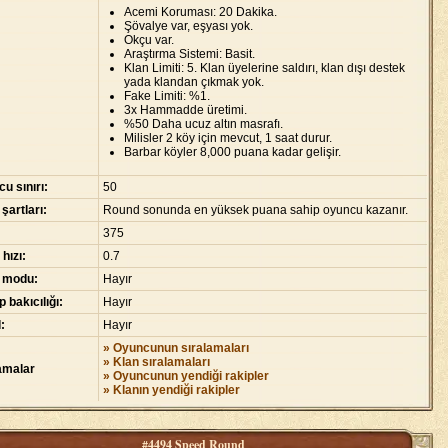
Acemi Koruması: 20 Dakika.
Şövalye var, eşyası yok.
Okçu var.
Araştırma Sistemi: Basit.
Klan Limiti: 5. Klan üyelerine saldırı, klan dışı destek
yada klandan çıkmak yok.
Fake Limiti: %1.
3x Hammadde üretimi.
%50 Daha ucuz altın masrafı.
Milisler 2 köy için mevcut, 1 saat durur.
Barbar köyler 8,000 puana kadar gelişir.
u sınırı:
50
 şartları:
Round sonunda en yüksek puana sahip oyuncu kazanır.
375
 hızı:
0.7
 modu:
Hayır
 bakıcılığı:
Hayır
:
Hayır
» Oyuncunun sıralamaları
» Klan sıralamaları
amalar
» Oyuncunun yendiği rakipler
» Klanın yendiği rakipler
#4494 Speed Round