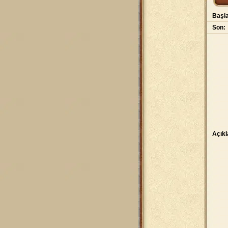
Başla
Son:
Açık