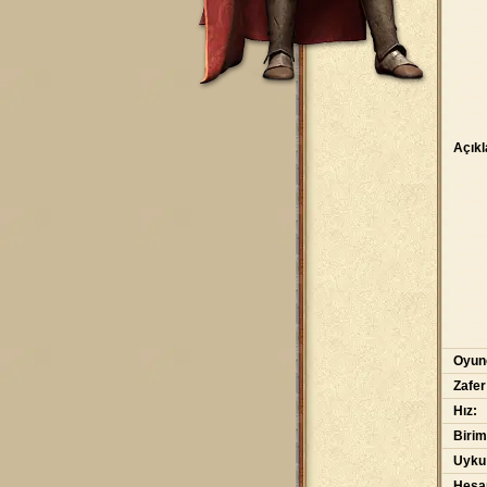
Açık
Oyunc
Zafer
Hız:
Birim
Uyku
Hesap