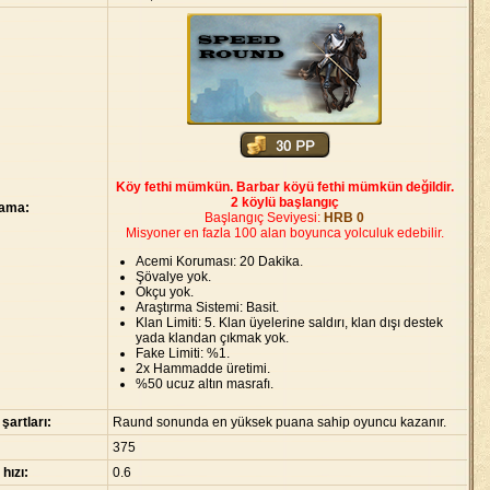
Köy fethi mümkün. Barbar köyü fethi mümkün değildir.
2 köylü başlangıç
lama:
Başlangıç Seviyesi:
HRB 0
Misyoner en fazla 100 alan boyunca yolculuk edebilir.
Acemi Koruması: 20 Dakika.
Şövalye yok.
Okçu yok.
Araştırma Sistemi: Basit.
Klan Limiti: 5. Klan üyelerine saldırı, klan dışı destek
yada klandan çıkmak yok.
Fake Limiti: %1.
2x Hammadde üretimi.
%50 ucuz altın masrafı.
 şartları:
Raund sonunda en yüksek puana sahip oyuncu kazanır.
375
 hızı:
0.6