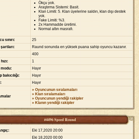
Okçu yok.
Araştırma Sistemi: Basit.
Klan Limiti: 5. Klan üyelerine saldırı, klan dışı destek
yok.
Fake Limiti: %3.
2x Hammadde üretimi.
Normal altın masrafı.
u sınırı:
25
 şartları:
Raund sonunda en yüksek puana sahip oyuncu kazanır.
400
 hızı:
1
 modu:
Hayır
 bakıcılığı:
Hayır
:
Hayır
» Oyuncunun sıralamaları
» Klan sıralamaları
amalar
» Oyuncunun yendiği rakipler
» Klanın yendiği rakipler
#4496 Speed Round
ngıç:
Eki 17,2020 20:00
Eki 18,2020 00:00