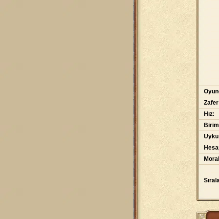
Oyunc
Zafer
Hız:
Birim
Uyku
Hesap
Moral
Sıral