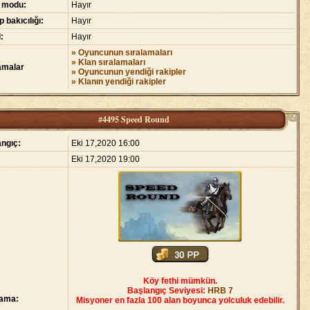
 modu:
Hayır
 bakıcılığı:
Hayır
:
Hayır
» Oyuncunun sıralamaları
» Klan sıralamaları
amalar
» Oyuncunun yendiği rakipler
» Klanın yendiği rakipler
#4495 Speed Round
ngıç:
Eki 17,2020 16:00
Eki 17,2020 19:00
Köy fethi mümkün.
Başlangıç Seviyesi:
HRB 7
lama:
Misyoner en fazla 100 alan boyunca yolculuk edebilir.