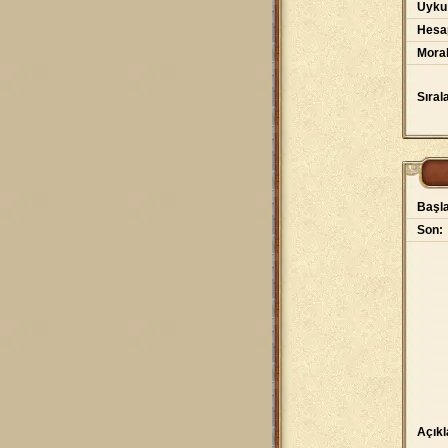
Uyku
Hesap
Moral
Sıral
Başla
Son:
Açık