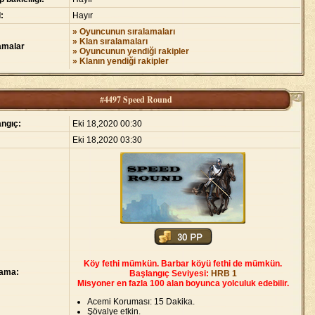
:
Hayır
» Oyuncunun sıralamaları
» Klan sıralamaları
amalar
» Oyuncunun yendiği rakipler
» Klanın yendiği rakipler
#4497 Speed Round
ngıç:
Eki 18,2020 00:30
Eki 18,2020 03:30
Köy fethi mümkün. Barbar köyü fethi de mümkün.
lama:
Başlangıç Seviyesi:
HRB 1
Misyoner en fazla 100 alan boyunca yolculuk edebilir.
Acemi Koruması: 15 Dakika.
Şövalye etkin.