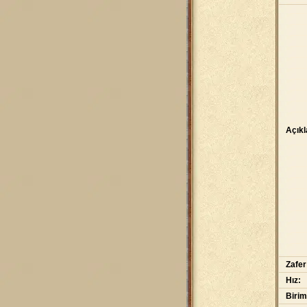
Açık
Zafer
Hız:
Birim