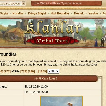
Tribal Wars 2 – Klasik Oyunun Devamı
Daha Fazla Oyun:
Forge of Empires – Stratejiyle çağları atla
Sayfa
-
Kurallar
-
Dünya Bilgisi
-
Hızlı Roundlar
-
Destek
-
Yardım
-
F
Grepolis – Antik Yunan’da krallığını kur
 roundlar
rsiyon, normal oyunun modifiye edilmiş halidir. Bu çoğunlukla normale göre çok dah
120 kat) ilerler ve bu tarz bir oyun birkaç saat ile birkaç hafta arasında sürer.
76]
[777]
>778<
[779]
[780]
...
[1209]
#4498 Cata Round
ngıç:
Eki 18,2020 12:00
Eki 18,2020 15:00