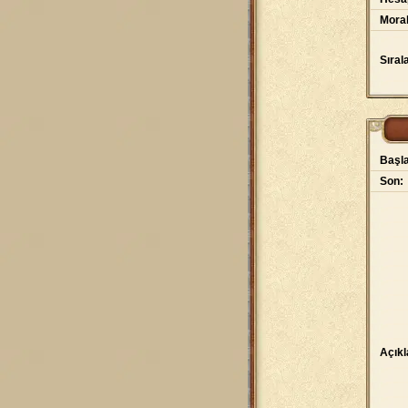
Moral
Sıral
Başla
Son:
Açık