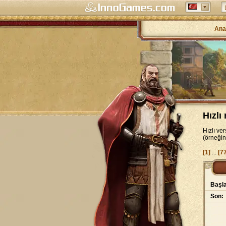
Ana
Hızlı
Hızlı ve
(örneğin 
[1]
...
[7
Başla
Son: