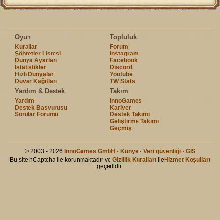
Oyun
Topluluk
Kurallar
Forum
Şöhretler Listesi
Instagram
Dünya Ayarları
Facebook
İstatistikler
Discord
Hızlı Dünyalar
Youtube
Duvar Kağıtları
TW Stats
Yardım & Destek
Takım
Yardım
InnoGames
Destek Başvurusu
Kariyer
Sorular Forumu
Destek Takımı
Geliştirme Takımı
Geçmiş
© 2003 - 2026
InnoGames GmbH
·
Künye
·
Veri güvenliği
·
GİS
Bu site hCaptcha ile korunmaktadır ve
Gizlilik Kuralları
ile
Hizmet Koşulları
geçerlidir.