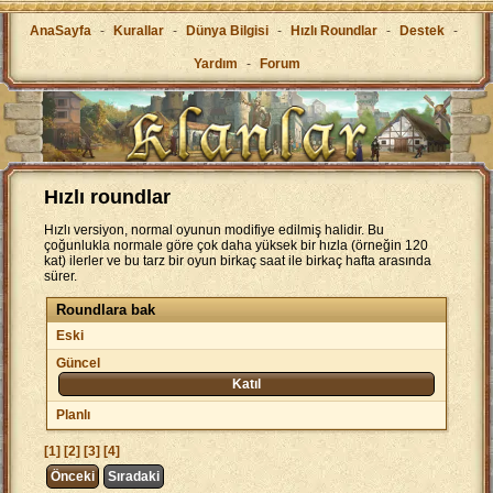
AnaSayfa
-
Kurallar
-
Dünya Bilgisi
-
Hızlı Roundlar
-
Destek
-
Yardım
-
Forum
Hızlı roundlar
Hızlı versiyon, normal oyunun modifiye edilmiş halidir. Bu
çoğunlukla normale göre çok daha yüksek bir hızla (örneğin 120
kat) ilerler ve bu tarz bir oyun birkaç saat ile birkaç hafta arasında
sürer.
Roundlara bak
Eski
Güncel
Katıl
Planlı
[1]
[2]
[3]
[4]
Önceki
Sıradaki