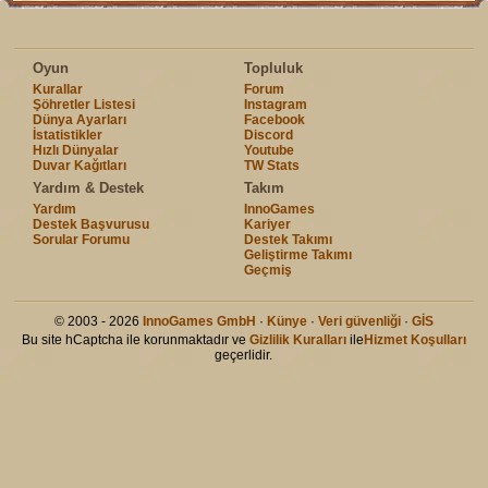
Oyun
Topluluk
Kurallar
Forum
Şöhretler Listesi
Instagram
Dünya Ayarları
Facebook
İstatistikler
Discord
Hızlı Dünyalar
Youtube
Duvar Kağıtları
TW Stats
Yardım & Destek
Takım
Yardım
InnoGames
Destek Başvurusu
Kariyer
Sorular Forumu
Destek Takımı
Geliştirme Takımı
Geçmiş
© 2003 - 2026
InnoGames GmbH
·
Künye
·
Veri güvenliği
·
GİS
Bu site hCaptcha ile korunmaktadır ve
Gizlilik Kuralları
ile
Hizmet Koşulları
geçerlidir.