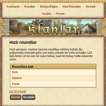
AnaSayfa
-
Kurallar
-
Dünya Bilgisi
-
Hızlı Roundlar
-
Destek
-
Yardım
-
Forum
Hızlı roundlar
Hızlı versiyon, normal oyunun modifiye edilmiş halidir. Bu
çoğunlukla normale göre çok daha yüksek bir hızla (örneğin 120
kat) ilerler ve bu tarz bir oyun birkaç saat ile birkaç hafta arasında
sürer.
Roundlara bak
Eski
Güncel
Planlı
[1]
[2]
[3]
[4]
Önceki
Sıradaki