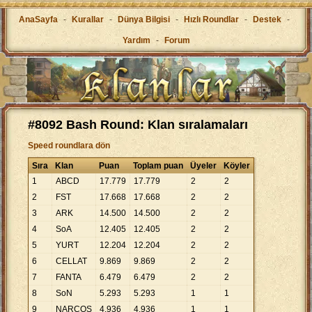
AnaSayfa
-
Kurallar
-
Dünya Bilgisi
-
Hızlı Roundlar
-
Destek
-
Yardım
-
Forum
#8092 Bash Round: Klan sıralamaları
Speed roundlara dön
Sıra
Klan
Puan
Toplam puan
Üyeler
Köyler
1
ABCD
17
.
779
17
.
779
2
2
2
FST
17
.
668
17
.
668
2
2
3
ARK
14
.
500
14
.
500
2
2
4
SoA
12
.
405
12
.
405
2
2
5
YURT
12
.
204
12
.
204
2
2
6
CELLAT
9
.
869
9
.
869
2
2
7
FANTA
6
.
479
6
.
479
2
2
8
SoN
5
.
293
5
.
293
1
1
9
NARCOS
4
.
936
4
.
936
1
1