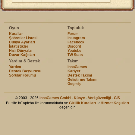
Oyun
Topluluk
Kurallar
Forum
Şöhretler Listesi
Instagram
Dünya Ayarları
Facebook
İstatistikler
Discord
Hızlı Dünyalar
Youtube
Duvar Kağıtları
TW Stats
Yardım & Destek
Takım
Yardım
InnoGames
Destek Başvurusu
Kariyer
Sorular Forumu
Destek Takımı
Geliştirme Takımı
Geçmiş
© 2003 - 2026
InnoGames GmbH
·
Künye
·
Veri güvenliği
·
GİS
Bu site hCaptcha ile korunmaktadır ve
Gizlilik Kuralları
ile
Hizmet Koşulları
geçerlidir.