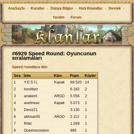
AnaSayfa
-
Kurallar
-
Dünya Bilgisi
-
Hızlı Roundlar
-
Destek
-
Yardım
-
Forum
#6929 Speed Round: Oyuncunun
sıralamaları
Speed roundlara dön
Sıra
İsim
Klan
Puan
Köyler
1
Y E S İ L
Kapak
69
.
520
14
2
loooltarz
6
.
182
2
3
anakent
ARGO
5
.
556
2
4
avelineac
Kapak
5
.
073
2
5
Deniz21
3
.
130
1
6
akhisar45
ARGO
2
.
112
1
7
Rifat
1
.
269
1
8
Queenscorpion
985
1