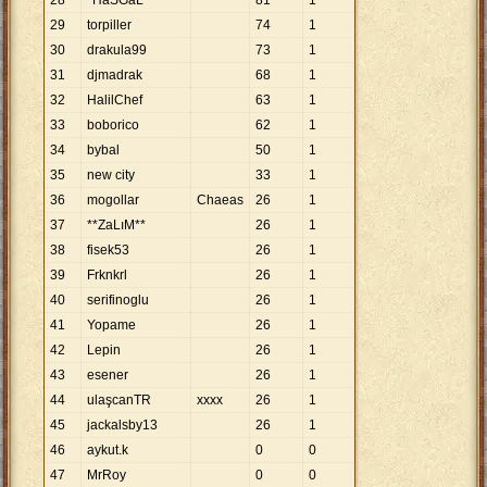
28
*HaSGaL*
81
1
29
torpiller
74
1
30
drakula99
73
1
31
djmadrak
68
1
32
HalilChef
63
1
33
boborico
62
1
34
bybal
50
1
35
new city
33
1
36
mogollar
Chaeas
26
1
37
**ZaLıM**
26
1
38
fisek53
26
1
39
Frknkrl
26
1
40
serifinoglu
26
1
41
Yopame
26
1
42
Lepin
26
1
43
esener
26
1
44
ulaşcanTR
xxxx
26
1
45
jackalsby13
26
1
46
aykut.k
0
0
47
MrRoy
0
0