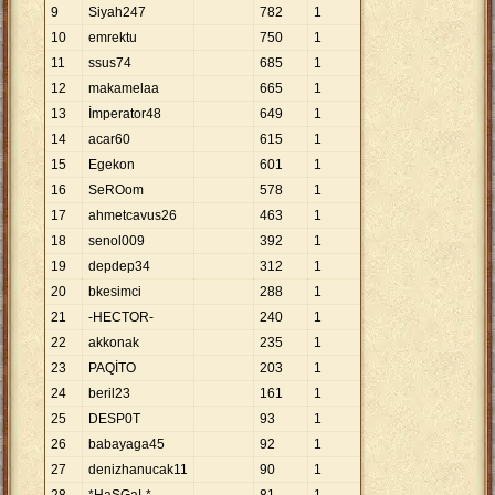
9
Siyah247
782
1
10
emrektu
750
1
11
ssus74
685
1
12
makamelaa
665
1
13
İmperator48
649
1
14
acar60
615
1
15
Egekon
601
1
16
SeROom
578
1
17
ahmetcavus26
463
1
18
senol009
392
1
19
depdep34
312
1
20
bkesimci
288
1
21
-HECTOR-
240
1
22
akkonak
235
1
23
PAQİTO
203
1
24
beril23
161
1
25
DESP0T
93
1
26
babayaga45
92
1
27
denizhanucak11
90
1