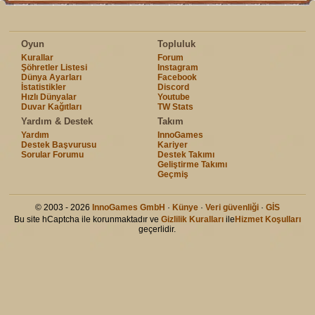
Oyun
Topluluk
Kurallar
Forum
Şöhretler Listesi
Instagram
Dünya Ayarları
Facebook
İstatistikler
Discord
Hızlı Dünyalar
Youtube
Duvar Kağıtları
TW Stats
Yardım & Destek
Takım
Yardım
InnoGames
Destek Başvurusu
Kariyer
Sorular Forumu
Destek Takımı
Geliştirme Takımı
Geçmiş
© 2003 - 2026
InnoGames GmbH
·
Künye
·
Veri güvenliği
·
GİS
Bu site hCaptcha ile korunmaktadır ve
Gizlilik Kuralları
ile
Hizmet Koşulları
geçerlidir.