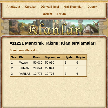
AnaSayfa
-
Kurallar
-
Dünya Bilgisi
-
Hızlı Roundlar
-
Destek
-
Yardım
-
Forum
#11221 Mancınık Takımı: Klan sıralamaları
Speed roundlara dön
Sıra
Klan
Puan
Toplam puan
Üyeler
Köyler
1
Wwww
50
.
030
50
.
030
3
6
2
TURAN
29
.
841
29
.
841
3
6
3
YARLAS
12
.
776
12
.
776
3
6