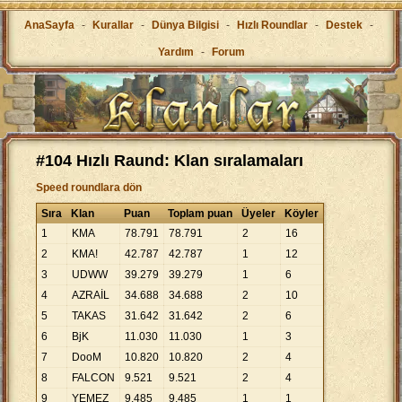
AnaSayfa
-
Kurallar
-
Dünya Bilgisi
-
Hızlı Roundlar
-
Destek
-
Yardım
-
Forum
#104 Hızlı Raund: Klan sıralamaları
Speed roundlara dön
Sıra
Klan
Puan
Toplam puan
Üyeler
Köyler
1
KMA
78
.
791
78
.
791
2
16
2
KMA!
42
.
787
42
.
787
1
12
3
UDWW
39
.
279
39
.
279
1
6
4
AZRAİL
34
.
688
34
.
688
2
10
5
TAKAS
31
.
642
31
.
642
2
6
6
BjK
11
.
030
11
.
030
1
3
7
DooM
10
.
820
10
.
820
2
4
8
FALCON
9
.
521
9
.
521
2
4
9
YEMEZ
9
.
485
9
.
485
1
1