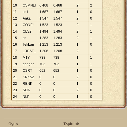
10
OSMNLI
6
.
468
6
.
468
2
2
11
cn1
1
.
687
1
.
687
1
0
12
Anka
1
.
547
1
.
547
2
0
13
CONE!
1
.
523
1
.
523
2
1
14
CLS2
1
.
494
1
.
494
2
1
15
cn
1
.
283
1
.
283
2
1
16
TekLan
1
.
213
1
.
213
1
0
17
_REST_
1
.
208
1
.
208
2
1
18
MTY
738
738
1
1
19
danger
703
703
1
1
20
CSRT
652
652
1
0
21
KRKSZ
0
0
2
0
22
RENK
0
0
1
0
23
SOA
0
0
2
0
24
NLP
0
0
1
0
Oyun
Topluluk